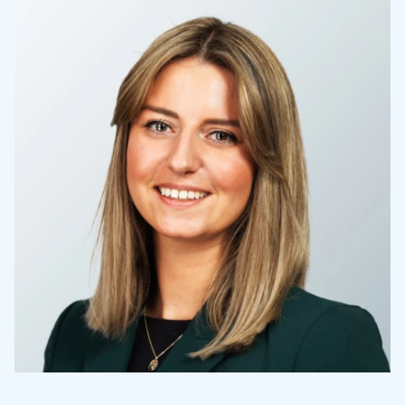
Over Holla
Onze mensen
Expertises
Topics
Internationaal
Nieuws