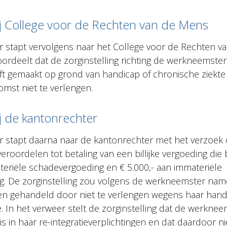
j College voor de Rechten van de Mens
 stapt vervolgens naar het College voor de Rechten v
ordeelt dat de zorginstelling richting de werkneemste
t gemaakt op grond van handicap of chronische ziekte
mst niet te verlengen.
j de kantonrechter
 stapt daarna naar de kantonrechter met het verzoek
veroordelen tot betaling van een billijke vergoeding die 
teriële schadevergoeding en € 5.000,- aan immateriële
. De zorginstelling zou volgens de werkneemster namel
en gehandeld door niet te verlengen wegens haar hand
. In het verweer stelt de zorginstelling dat de werkne
s in haar re-integratieverplichtingen en dat daardoor 