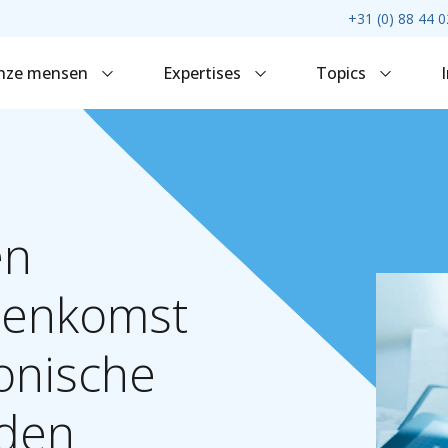
+31 (0) 88 44 0
nze mensen
Expertises
Topics
en
eenkomst
onische
den