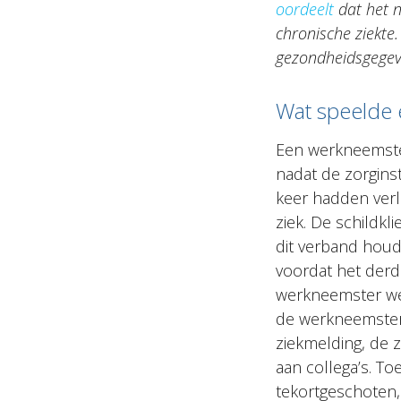
oordeelt
dat het n
chronische ziekte.
gezondheidsgegev
Wat speelde 
Een werkneemster 
nadat de zorgin
keer hadden ver
ziek. De schildkl
dit verband houd
voordat het derde
werkneemster wet
de werkneemster 
ziekmelding, de
aan collega’s. To
tekortgeschoten, 