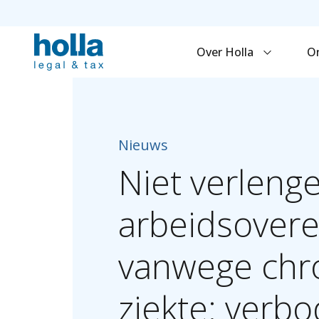
Over Holla
O
Nieuws
Niet
verleng
arbeidsover
vanwege
chr
ziekte:
verbo