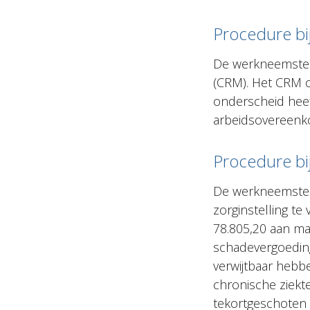
Procedure bi
De werkneemster
(CRM). Het CRM o
onderscheid heef
arbeidsovereenko
Procedure bi
De werkneemster
zorginstelling te 
78.805,20 aan ma
schadevergoeding
verwijtbaar hebb
chronische ziekte
tekortgeschoten i