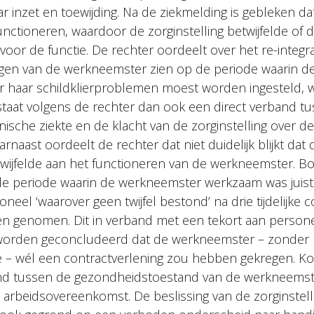
 inzet en toewijding. Na de ziekmelding is gebleken da
unctioneren, waardoor de zorginstelling betwijfelde of
voor de functie. De rechter oordeelt over het re-integr
ngen van de werkneemster zien op de periode waarin 
r haar schildklierproblemen moest worden ingesteld, wa
staat volgens de rechter dan ook een direct verband t
ische ziekte en de klacht van de zorginstelling over de 
rnaast oordeelt de rechter dat niet duidelijk blijkt dat
twijfelde aan het functioneren van de werkneemster. B
n de periode waarin de werkneemster werkzaam was juist
neel ‘waarover geen twijfel bestond’ na drie tijdelijke c
n genomen. Dit in verband met een tekort aan personee
orden geconcludeerd dat de werkneemster – zonder h
e – wél een contractverlening zou hebben gekregen. Ko
nd tussen de gezondheidstoestand van de werkneemste
 arbeidsovereenkomst. De beslissing van de zorginstell