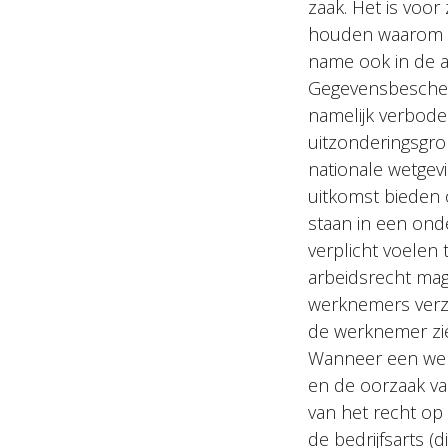
zaak. Het is voo
houden waarom g
name ook in de a
Gegevensbescher
namelijk verboden
uitzonderingsgron
nationale wetgevi
uitkomst bieden 
staan in een ond
verplicht voelen
arbeidsrecht mag
werknemers verza
de werknemer zie
Wanneer een werk
en de oorzaak van
van het recht op
de bedrijfsarts 