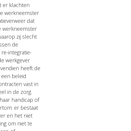
t er klachten
 de werkneemster
atieverweer dat
de werkneemster
arop zij slecht
ussen de
re-integratie-
 de werkgever
ovendien heeft de
 een beleid
ontracten vast in
l in de zorg.
aar handicap of
rtom: er bestaat
r en het niet
ing om niet te