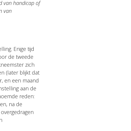
d van handicap of
en van
ing. Enige tijd
oor de tweede
kneemster zich
(later blijkt dat
ter, en een maand
nstelling aan de
enoemde reden:
oen, na de
n overgedragen
n