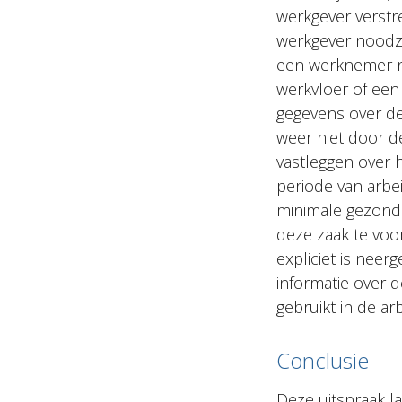
werkgever verst
werkgever noodza
een werknemer no
werkvloer of een
gegevens over d
weer niet door 
vastleggen over h
periode van arbe
minimale gezondh
deze zaak te voo
expliciet is neer
informatie over 
gebruikt in de arb
Conclusie
Deze uitspraak la