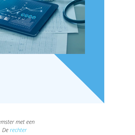
eemster met een
n. De
rechter