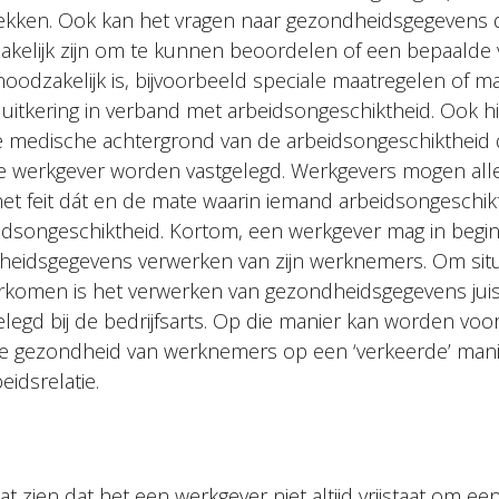
rekken. Ook kan het vragen naar gezondheidsgegevens
kelijk zijn om te kunnen beoordelen of een bepaalde 
odzakelijk is, bijvoorbeeld speciale maatregelen of ma
 uitkering in verband met arbeidsongeschiktheid. Ook 
e medische achtergrond van de arbeidsongeschiktheid
de werkgever worden vastgelegd. Werkgevers mogen al
et feit dát en de mate waarin iemand arbeidsongeschikt
idsongeschiktheid. Kortom, een werkgever mag in begin
eidsgegevens verwerken van zijn werknemers. Om situa
rkomen is het verwerken van gezondheidsgegevens juis
gelegd bij de bedrijfsarts. Op die manier kan worden v
de gezondheid van werknemers op een ‘verkeerde’ man
eidsrelatie.
at zien dat het een werkgever niet altijd vrijstaat om ee