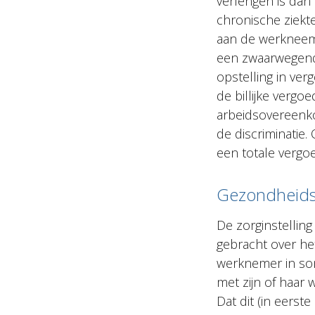
verlengen is da
chronische ziekte
aan de werkneems
een zwaarwegend 
opstelling in ve
de billijke vergo
arbeidsovereenko
de discriminatie.
een totale vergo
Gezondheids
De zorginstellin
gebracht over het
werknemer in so
met zijn of haar 
Dat dit (in eerst