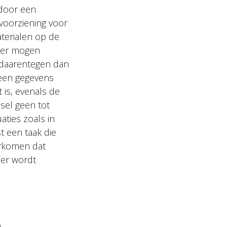
 door een
voorziening voor
terialen op de
hier mogen
 daarentegen dan
leen gegevens
 is, evenals de
sel geen tot
ties zoals in
t een taak die
oorkomen dat
ier wordt
n