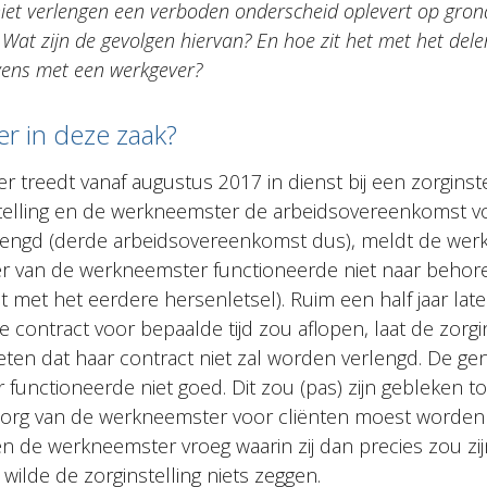
iet verlengen een verboden onderscheid oplevert op gron
 Wat zijn de gevolgen hiervan? En hoe zit het met het del
ens met een werkgever?
er in deze zaak?
treedt vanaf augustus 2017 in dienst bij een zorginstell
stelling en de werkneemster de arbeidsovereenkomst v
lengd (derde arbeidsovereenkomst dus), meldt de wer
ier van de werkneemster functioneerde niet naar behoren 
t met het eerdere hersenletsel). Ruim een half jaar la
 contract voor bepaalde tijd zou aflopen, laat de zorgi
en dat haar contract niet zal worden verlengd. De g
functioneerde niet goed. Dit zou (pas) zijn gebleken t
 zorg van de werkneemster voor cliënten moest worde
en de werkneemster vroeg waarin zij dan precies zou zij
wilde de zorginstelling niets zeggen.