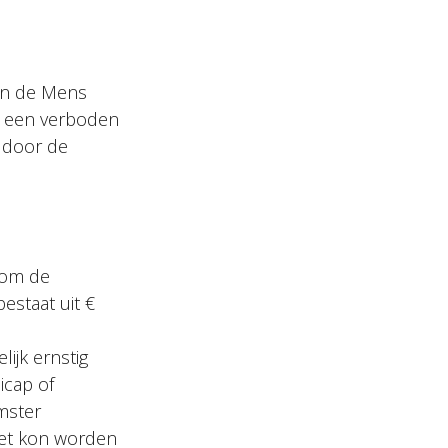
an de Mens
r een verboden
 door de
 om de
bestaat uit €
ijk ernstig
icap of
emster
niet kon worden