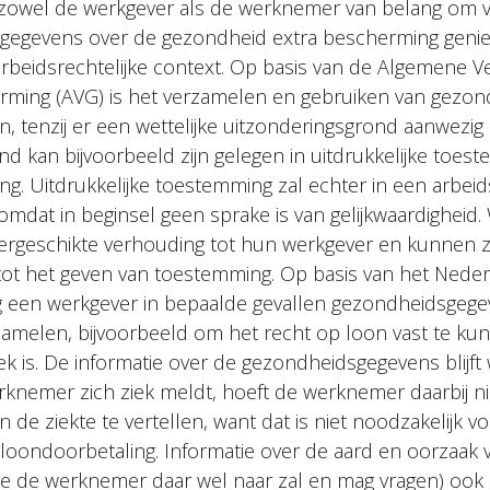
r zowel de werkgever als de werknemer van belang om 
egevens over de gezondheid extra bescherming geni
rbeidsrechtelijke context. Op basis van de Algemene V
ming (AVG) is het verzamelen en gebruiken van gezo
, tenzij er een wettelijke uitzonderingsgrond aanwezig 
d kan bijvoorbeeld zijn gelegen in uitdrukkelijke toest
ng. Uitdrukkelijke toestemming zal echter in een arbeid
omdat in beginsel geen sprake is van gelijkwaardighei
ergeschikte verhouding tot hun werkgever en kunnen zi
 tot het geven van toestemming. Op basis van het Nede
 een werkgever in bepaalde gevallen gezondheidsgegev
melen, bijvoorbeeld om het recht op loon vast te kun
k is. De informatie over de gezondheidsgegevens blijft 
nemer zich ziek meldt, hoeft de werknemer daarbij ni
 de ziekte te vertellen, want dat is niet noodzakelijk vo
 loondoorbetaling. Informatie over de aard en oorzaak 
(die de werknemer daar wel naar zal en mag vragen) ook 