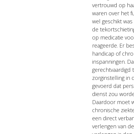
vertrouwd op haar
waren over het f
wel geschikt was 
de tekortschieti
op medicatie voo
reageerde. Er be
handicap of chron
inspanningen. Daa
gerechtvaardigd 
zorginstelling i
gevoerd dat perso
dienst zou worde
Daardoor moet w
chronische ziekt
een direct verba
verlengen van de