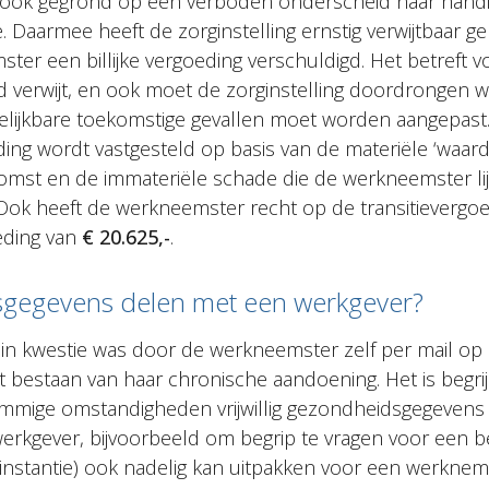
n ook gegrond op een verboden onderscheid naar handi
. Daarmee heeft de zorginstelling ernstig verwijtbaar ge
ter een billijke vergoeding verschuldigd. Het betreft v
verwijt, en ook moet de zorginstelling doordrongen 
rgelijkbare toekomstige gevallen moet worden aangepast
eding wordt vastgesteld op basis van de materiële ‘waar
mst en de immateriële schade die de werkneemster lijd
 Ook heeft de werkneemster recht op de transitievergoed
eding van
€ 20.625,-
.
gegevens delen met een werkgever?
g in kwestie was door de werkneemster zelf per mail op
 bestaan van haar chronische aandoening. Het is begrij
mmige omstandigheden vrijwillig gezondheidsgegevens
werkgever, bijvoorbeeld om begrip te vragen voor een be
e instantie) ook nadelig kan uitpakken voor een werkneme