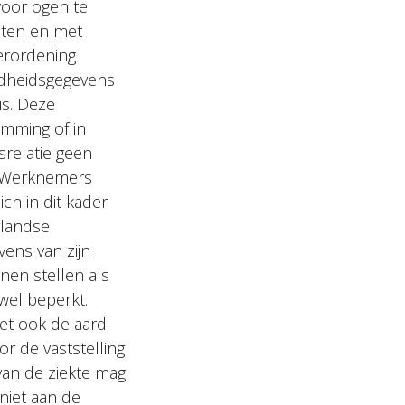
voor ogen te
eten en met
erordening
ndheidsgegevens
is. Deze
emming of in
srelatie geen
d. Werknemers
ch in dit kader
rlandse
ens van zijn
nen stellen als
wel beperkt.
et ook de aard
or de vaststelling
van de ziekte mag
niet aan de