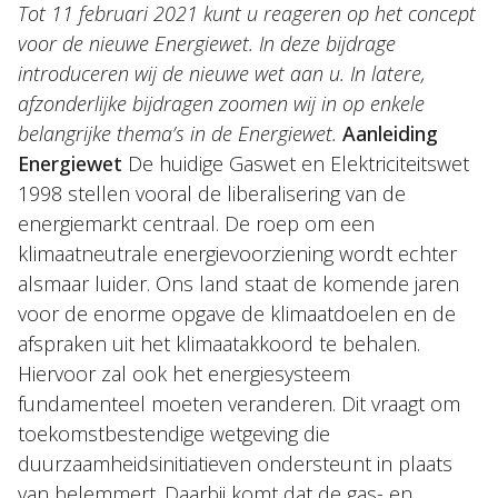
Tot 11 februari 2021 kunt u reageren op het concept
voor de nieuwe Energiewet. In deze bijdrage
introduceren wij de nieuwe wet aan u. In latere,
afzonderlijke bijdragen zoomen wij in op enkele
belangrijke thema’s in de Energiewet.
Aanleiding
Over Holla
Energiewet
De huidige Gaswet en Elektriciteitswet
Onze mensen
1998 stellen vooral de liberalisering van de
energiemarkt centraal. De roep om een
Expertises
klimaatneutrale energievoorziening wordt echter
Topics
alsmaar luider. Ons land staat de komende jaren
Internationaal
voor de enorme opgave de klimaatdoelen en de
afspraken uit het klimaatakkoord te behalen.
Nieuws
Hiervoor zal ook het energiesysteem
fundamenteel moeten veranderen. Dit vraagt om
NL
EN
DE
FR
toekomstbestendige wetgeving die
duurzaamheidsinitiatieven ondersteunt in plaats
van belemmert. Daarbij komt dat de gas- en