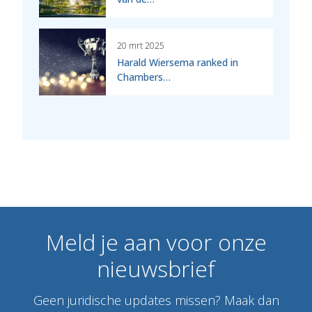
20 mrt 2025
Harald Wiersema ranked in
Chambers…
Meld
je
aan
voor
onze
nieuwsbrief
Geen juridische updates missen? Maak dan