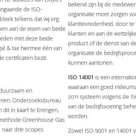
bekend zijn bij de medewe
aangaande de ISO-
organisatie moet zorgen vo
bleek telkens dat wij erg
klanttevredenheid, door t
en aan de eisen van beide
klanten en aan de wettelijke
tevreden met deze beide
product of de dienst van d
gal & tax hiermee één van
organisatie de bedrijfspro
 certificaten bezit.
kunnen aantonen.
ISO 14001
is een internati
waaraan een goed milieum
o duurzaam en
zo’n systeem volgens de IS
emen. Onderzoeksbureau
van de bedrijfsvoering behe
dit in kaart te brengen,
worden.
etmethode Greenhouse Gas
 naar drie scopes:
Zowel ISO 9001 en 14001 