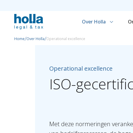
Over Holla
O
/
/
Home
Over Holla
Operational excellence
Operational excellence
ISO-gecertifi
Met deze normeringen veranker