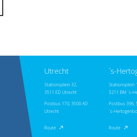
Utrecht
´s-Hert
Stationsplein 32,
Stationsplein 
3511 ED Utrecht
5211 BM ´s-H
Postbus 170, 3500 AD
Postbus 396, 
Utrecht
´s-Hertogenb
Route
Route