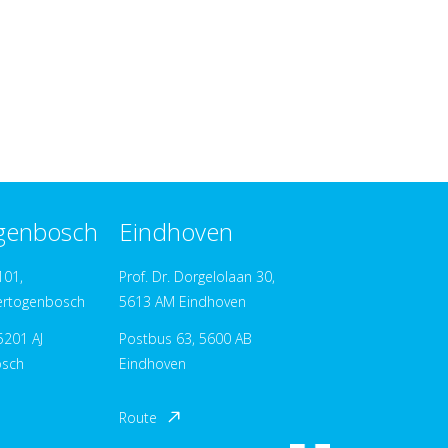
ogenbosch
Eindhoven
101,
Prof. Dr. Dorgelolaan 30,
ertogenbosch
5613 AM Eindhoven
5201 AJ
Postbus 63, 5600 AB
osch
Eindhoven
Route