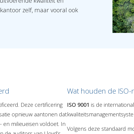
uitvoerende kwaliteit en
kantoor zelf, maar vooral ook
erd
Wat houden de ISO-n
ficeerd. Deze certificering
ISO 9001
is de internation
nisatie opnieuw aantonen dat
kwaliteitsmanagementsyst
- en milieueisen voldoet. In
Volgens deze standaard moet
 de auditors van Lloyd’s