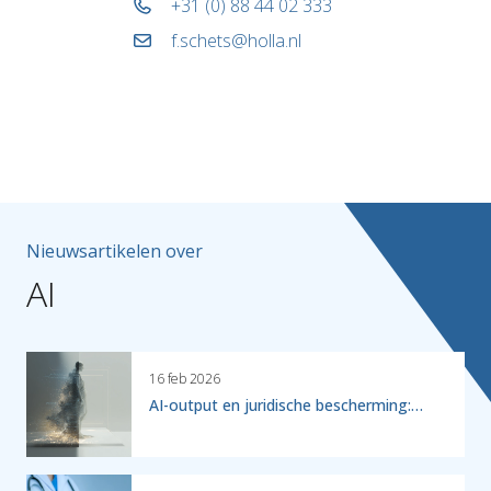
+31 (0) 88 44 02 333
f.schets@holla.nl
Nieuwsartikelen over
AI
16 feb 2026
AI-output en juridische bescherming:…