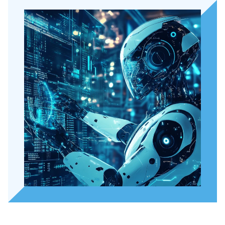
Over Holla
Onze mensen
Expertises
Topics
Internationaal
Nieuws
NL
EN
DE
FR