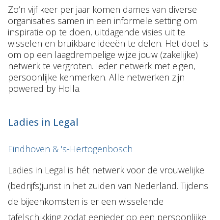
Zo’n
vijf
keer
per
jaar
komen
dames
van
diverse
NL
EN
DE
FR
organisaties
samen
in
een
informele
setting
om
inspiratie
op
te
doen,
uitdagende
visies
uit
te
wisselen
en
bruikbare
ideeën
te
delen.
Het
doel
is
om
op
een
laagdrempelige
wijze
jouw
(zakelijke)
netwerk
te
vergroten.
Ieder
netwerk
met
eigen,
persoonlijke
kenmerken.
Alle
netwerken
zijn
powered
by
Holla.
Ladies in Legal
Eindhoven & 's-Hertogenbosch
Ladies in Legal is hét netwerk voor de vrouwelijke
(bedrijfs)jurist in het zuiden van Nederland. Tijdens
de bijeenkomsten is er een wisselende
tafelschikking zodat eenieder op een persoonlijke