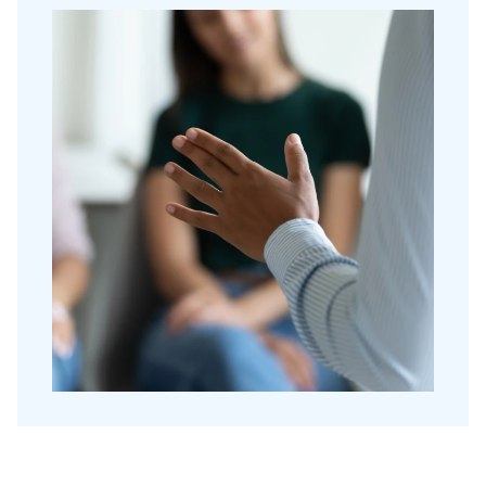
Over Holla
Onze mensen
Expertises
Topics
Internationaal
Nieuws