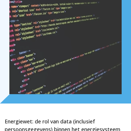
Energiewet: de rol van data (inclusief
persoonsgegevens) binnen het energiesysteem