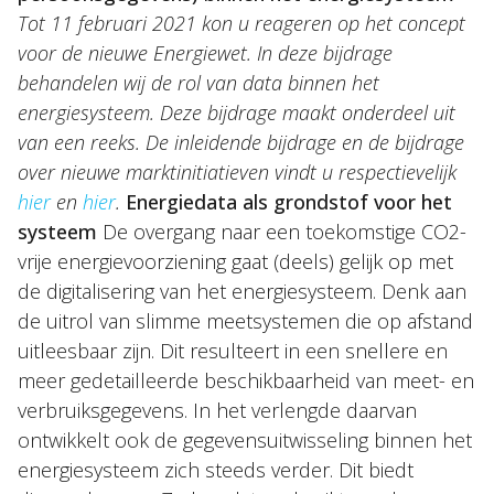
Tot 11 februari 2021 kon u reageren op het concept
voor de nieuwe Energiewet. In deze bijdrage
behandelen wij de rol van data binnen het
energiesysteem. Deze bijdrage maakt onderdeel uit
van een reeks. De inleidende bijdrage en de bijdrage
Over Holla
over nieuwe marktinitiatieven vindt u respectievelijk
hier
en
hier
.
Energiedata als grondstof voor het
Onze mensen
systeem
De overgang naar een toekomstige CO2-
Expertises
vrije energievoorziening gaat (deels) gelijk op met
de digitalisering van het energiesysteem. Denk aan
Topics
de uitrol van slimme meetsystemen die op afstand
Internationaal
uitleesbaar zijn. Dit resulteert in een snellere en
meer gedetailleerde beschikbaarheid van meet- en
Nieuws
verbruiksgegevens. In het verlengde daarvan
ontwikkelt ook de gegevensuitwisseling binnen het
NL
EN
DE
FR
energiesysteem zich steeds verder. Dit biedt