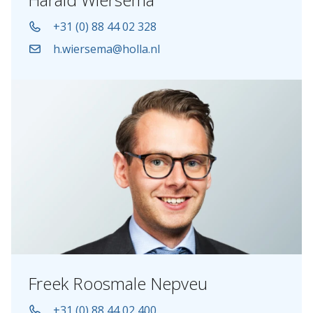
+31 (0) 88 44 02 328
h.wiersema@holla.nl
Freek Roosmale Nepveu
+31 (0) 88 44 02 400