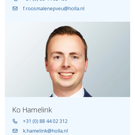
f.roosmalenepveu@holla.nl
Ko Hamelink
+31 (0) 88 44 02 312
k.hamelink@holla.nl