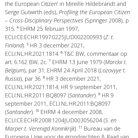
the European Citizen’ in Mireille Hildebrandt and
Serge Gutwirth (eds),
Profiling the European Citizen
– Cross-Disciplinary Perspectives
(Springer 2008), p
315. ⁴ EHRM 25 februari 1997,
ECLI:CE:ECHR:1997:0225JUD002200993 (
Z. t.
Finland
). ⁵ HR 3 december 2021,
ECLI:NL:HR:2021:1814. ⁶ T&C BW, commentaar op
art. 6:162 BW, 2c. ⁷ EHRM 13 June 1979 (
Marckx t.
Belgium
), par 31; EHRM 24 April 2018 (
Lozovyye t.
Russia
), par 36. ⁸ HR 3 december 2021,
ECLI:NL:HR:2021:1814; HR 9 september 2011,
ECLI:NL:HR:2011:BQ8097 (
Santander
). ⁹ HR 9
september 2011, ECLI:NL:HR:2011:BQ8097
(
Santander
). ¹⁰ EHRM 4 december 2008,
ECLI:CE:ECHR:2008:1204JUD003056204 (
S. en
Marper t. Verenigd Koninkrijk
). ¹¹ Bureau van de
Europese Unie voor de grondrechten & Raad van