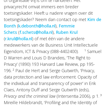
of organisatie vrij is om te handelen. Het
privacyrecht omvat immers een breder
toetsingskader. Heeft u nadere vragen over dit
toetsingskader? Neem dan contact op met
Kim de
Bonth
(
k.debonth@holla.nl
),
Femmie
Schets
(
f.schets@holla.nl
),
Ruben Krul
(
r.krul@holla.nl
) of met één van de andere
medewerkers van de Business Unit Intellectuele
Eigendom, ICT & Privacy (088-4402400). ¹ Samuel
D Warren and Louis D Brandeis, ‘The Right to
Privacy’ (1890) 193 Harvard Law Review, pp 195-
196. ² Paul de Hert and Serge Gutwirth, ‘Privacy,
data protection and law enforcement. Opacity of
the individual and transparency of power’ in Erik
Claes, Antony Duff and Serge Gutwirth (eds),
Privacy and the criminal law
(Intersentia 2006), p 1. ³
Mireille Hildebrandt, ‘Profiling and the Identity of