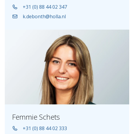
+31 (0) 88 44 02 347
k.debonth@holla.nl
Femmie Schets
+31 (0) 88 44 02 333