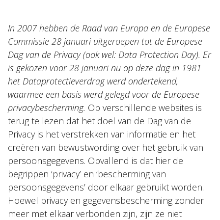
In 2007 hebben de Raad van Europa en de Europese
Commissie 28 januari uitgeroepen tot de Europese
Dag van de Privacy (ook wel: Data Protection Day). Er
is gekozen voor 28 januari nu op deze dag in 1981
Over Holla
het Dataprotectieverdrag werd ondertekend,
waarmee een basis werd gelegd voor de Europese
Onze mensen
privacybescherming.
Op verschillende websites is
Expertises
terug te lezen dat het doel van de Dag van de
Privacy is het verstrekken van informatie en het
Topics
creëren van bewustwording over het gebruik van
Internationaal
persoonsgegevens. Opvallend is dat hier de
Nieuws
begrippen ‘privacy’ en ‘bescherming van
persoonsgegevens’ door elkaar gebruikt worden.
Hoewel privacy en gegevensbescherming zonder
NL
EN
DE
FR
meer met elkaar verbonden zijn, zijn ze niet