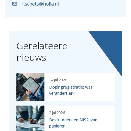
f.schets@holla.nl
Gerelateerd
nieuws
14 jul 2026
Dopingregistratie: wat
verandert er?
2 jul 2026
Bestuurders en NIS2: van
papieren…