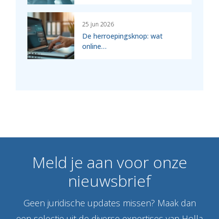
25 jun 2026
De herroepingsknop: wat
online…
Meld
je
aan
voor
onze
nieuwsbrief
Geen juridische updates missen? Maak dan
een selectie uit de diverse expertises van Holla