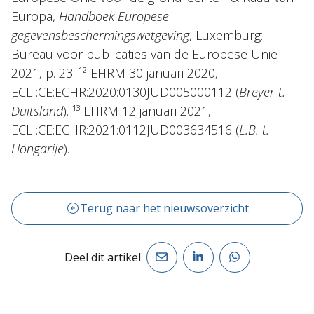
Europa,
Handboek Europese
gegevensbeschermingswetgeving
, Luxemburg:
Bureau voor publicaties van de Europese Unie
2021, p. 23. ¹² EHRM 30 januari 2020,
ECLI:CE:ECHR:2020:0130JUD005000112 (
Breyer t.
Duitsland
). ¹³ EHRM 12 januari 2021,
ECLI:CE:ECHR:2021:0112JUD003634516 (
L.B. t.
Hongarije
).
Terug naar het nieuwsoverzicht
Deel dit artikel