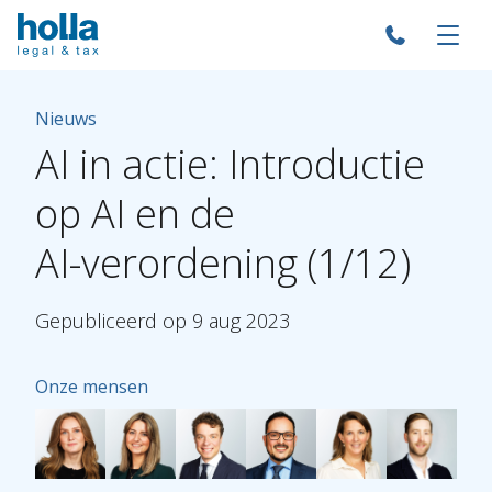
Nieuws
AI
in
actie:
Introductie
op
AI
en
de
AI-verordening
(1/12)
Gepubliceerd
op
9
aug
2023
Onze mensen