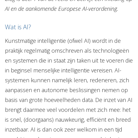
Topics
AI en de aankomende Europese AI-verordening.
Internationaal
Wat is AI?
Nieuws
Kunstmatige intelligentie (ofwel AI) wordt in de
praktijk regelmatig omschreven als technologieën
NL
EN
DE
FR
en systemen die in staat zijn taken uit te voeren die
in beginsel menselijke intelligentie vereisen. AI-
systemen kunnen namelijk leren, redeneren, zich
aanpassen en autonome beslissingen nemen op
basis van grote hoeveelheden data. De inzet van AI
brengt daarmee veel voordelen met zich mee: het
is snel, (doorgaans) nauwkeurig, efficiënt en breed
inzetbaar. AI is dan ook zeer welkom in een tijd