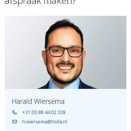
afspraak
maken?
Harald Wiersema
+31 (0) 88 44 02 328
h.wiersema@holla.nl