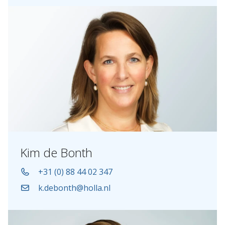
Kim de Bonth
+31 (0) 88 44 02 347
k.debonth@holla.nl