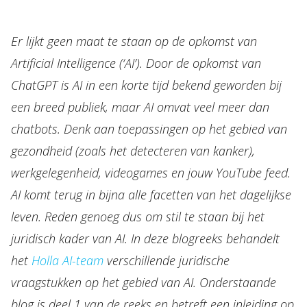
Er lijkt geen maat te staan op de opkomst van
Artificial Intelligence (‘AI’). Door de opkomst van
ChatGPT is AI in een korte tijd bekend geworden bij
een breed publiek, maar AI omvat veel meer dan
chatbots. Denk aan toepassingen op het gebied van
gezondheid (zoals het detecteren van kanker),
werkgelegenheid, videogames en jouw YouTube feed.
AI komt terug in bijna alle facetten van het dagelijkse
leven. Reden genoeg dus om stil te staan bij het
juridisch kader van AI. In deze blogreeks behandelt
Over Holla
het
Holla AI-team
verschillende juridische
Onze mensen
vraagstukken op het gebied van AI. Onderstaande
Expertises
blog is deel 1 van de reeks en betreft een inleiding op