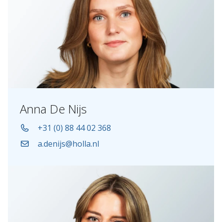
Anna De Nijs
+31 (0) 88 44 02 368
a.denijs@holla.nl