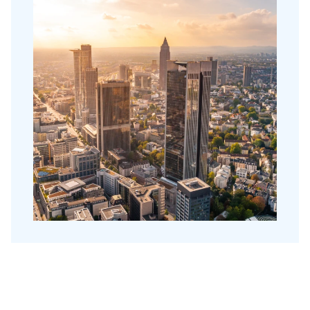
Over Holla
Onze mensen
Expertises
Topics
Internationaal
Nieuws