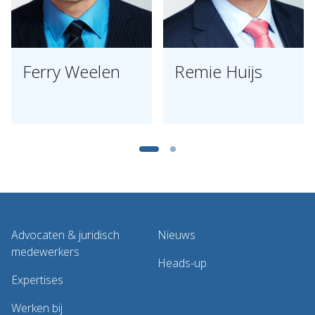
Ferry Weelen
Remie Huijs
Advocaten & juridisch
Nieuws
medewerkers
Heads-up
Expertises
Werken bij