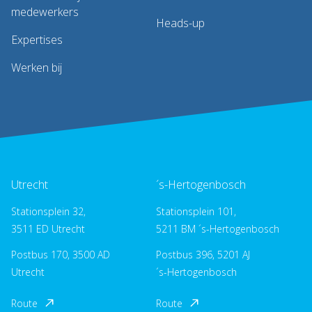
medewerkers
Heads-up
Expertises
Werken bij
Utrecht
´s-Hertogenbosch
Stationsplein 32,
Stationsplein 101,
3511 ED Utrecht
5211 BM ´s-Hertogenbosch
Postbus 170, 3500 AD
Postbus 396, 5201 AJ
Utrecht
´s-Hertogenbosch
Route
Route