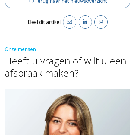
Terug naar het nieuwsoverzicht
Deel dit artikel
Onze mensen
Heeft
u
vragen
of
wilt
u
een
afspraak
maken?