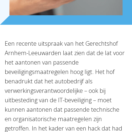
Over Holla
Onze mensen
Expertises
Topics
Een recente uitspraak van het Gerechtshof
Arnhem-Leeuwarden laat zien dat de lat voor
Internationaal
het aantonen van passende
Nieuws
beveiligingsmaatregelen hoog ligt. Het hof
benadrukt dat het autobedrijf als
NL
EN
DE
FR
verwerkingsverantwoordelijke – ook bij
uitbesteding van de IT-beveiliging – moet
kunnen aantonen dat passende technische
en organisatorische maatregelen zijn
getroffen. In het kader van een hack dat had