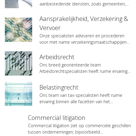
aanbestedende diensten, zoals gemeenten,
waterschappen en…
Expertises
Aansprakelijkheid, Verzekering &
Topics
Vervoer
Internationaal
Onze specialisten adviseren en procederen
voor met name verzekeringsmaatschappijen
Nieuws
en…
Arbeidsrecht
Ons breed georiënteerde team
NL
EN
DE
FR
Arbeidsrechtspecialisten heeft ruime ervaring
binnen alle facetten…
Belastingrecht
Ons team van tax-specialisten heeft ruime
ervaring binnen alle facetten van het
belastingrecht.…
Commercial litigation
Commercial litigation ziet op commerciële geschillen
tussen ondernemingen, bijvoorbeeld…