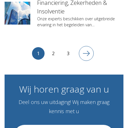
Financiering, Zekerheden &
Insolventie
Onze experts beschikken over uitgebreide
ervaring in het begeleiden van
financieringstrajecten…
1
2
3
Wij
horen
graag
van
u
Deel ons uw uitdaging! Wij maken graag
kennis met u