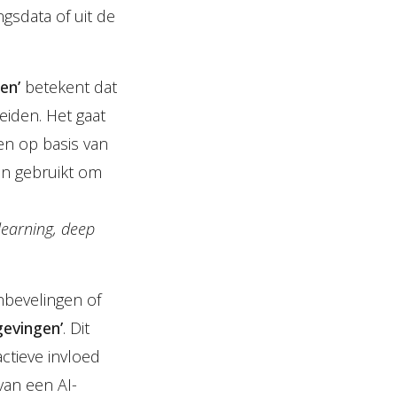
gsdata of uit de
en’
betekent dat
iden. Het gaat
en op basis van
en gebruikt om
learning, deep
nbevelingen of
gevingen’
. Dit
ctieve invloed
van een AI-