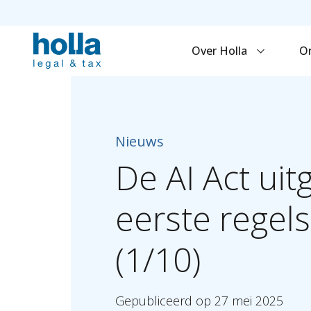
Over Holla
O
Nieuws
De
AI
Act
uit
eerste
regels
(1/10)
Gepubliceerd
op
27
mei
2025