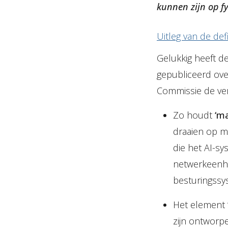
kunnen zijn op f
Uitleg van de defi
Gelukkig heeft d
gepubliceerd over
Commissie de vers
Zo houdt
‘m
draaien op m
die het AI-s
netwerkeenh
besturingssy
Het element
zijn ontworp