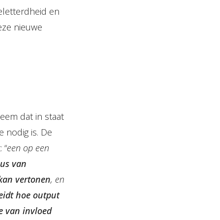
geletterdheid en
deze nieuwe
eem dat in staat
e nodig is. De
 “
een op een
aus van
kan vertonen
, en
leidt hoe output
e van invloed