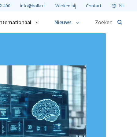
2 400
info@holla.nl
Werken bij
Contact
NL
Internationaal
Nieuws