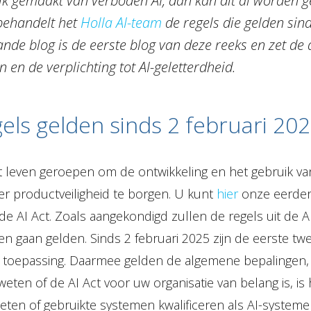
k gemaakt van verboden AI, dan kan dit al worden 
behandelt het
Holla AI-team
de regels die gelden sind
de blog is de eerste blog van deze reeks en zet de d
n en de verplichting tot AI-geletterdheid.
els gelden sinds 2 februari 20
het leven geroepen om de ontwikkeling en het gebruik v
r productveiligheid te borgen. U kunt
hier
onze eerder
de AI Act. Zoals aangekondigd zullen de regels uit de AI
sen gaan gelden. Sinds 2 februari 2025 zijn de eerste t
n toepassing. Daarmee gelden de algemene bepalingen, 
 weten of de AI Act voor uw organisatie van belang is, is 
eten of gebruikte systemen kwalificeren als AI-systeme