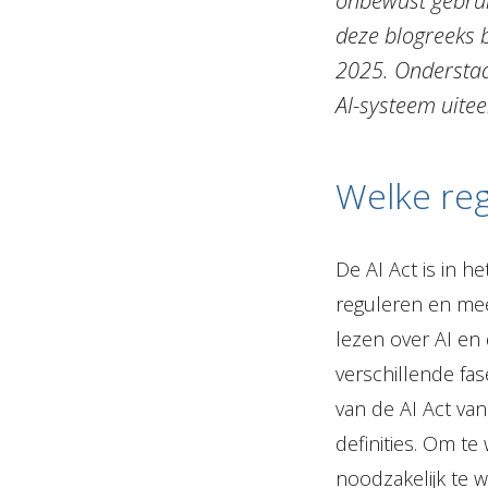
onbewust gebrui
deze blogreeks 
2025. Onderstaan
AI-systeem uitee
Welke reg
De AI Act is in 
reguleren en mee
lezen over AI en 
verschillende fa
van de AI Act va
definities. Om te
noodzakelijk te w