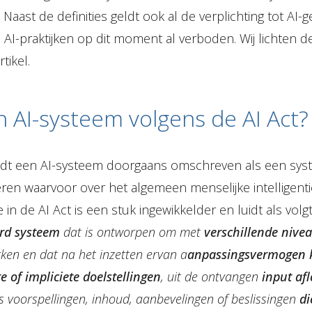
Naast de definities geldt ook al de verplichting tot AI-
 AI-praktijken op dit moment al verboden. Wij lichten 
rtikel.
n AI-systeem volgens de AI Act?
ordt een AI-systeem doorgaans omschreven als een syst
oeren waarvoor over het algemeen menselijke intelligenti
ie in de AI Act is een stuk ingewikkelder en luidt als volgt:
rd systeem
dat is ontworpen om met
verschillende nive
ken en dat na het inzetten ervan a
anpassingsvermogen 
te of impliciete doelstellingen
, uit de ontvangen
input af
s voorspellingen, inhoud, aanbevelingen of beslissingen
di