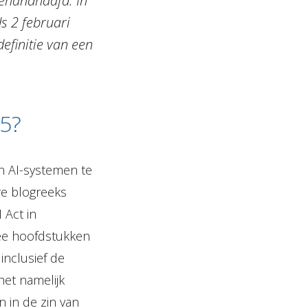
gehandhaafd. In
s 2 februari
efinitie van een
25?
an AI-systemen te
e blogreeks
 Act in
wee hoofdstukken
inclusief de
het namelijk
n in de zin van