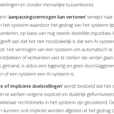
ndelingen en zonder menselijke tussenkomst.
teem
‘aanpassingsvermogen kan vertonen’
verwijst naar
 het systeem waardoor het gedrag van het systeem tij
randeren, op basis van nog steeds dezelfde inputdata. 
 geeft aan dat het niet noodzakelijk is dat een AI-syste
it. Het vermogen van een systeem om automatisch te 
ontdekken of verbanden vast te stellen die verder gaa
is getraind, is aldus een bijgevolg en geen doorslagge
n of een systeem een AI-systeem is.
te of impliciete doelstellingen’
wordt bedoeld dat het s
 te werken volgens expliciet en duidelijk geformuleer
ikkelaar rechtstreeks in het systeem zijn gecodeerd. D
n kunnen ook impliciet worden afgeleid uit het gedrag o