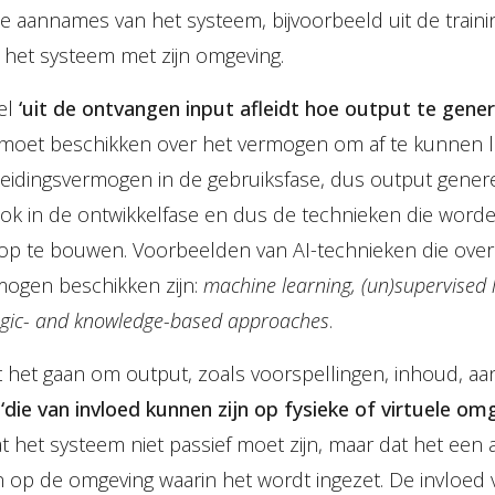
 aannames van het systeem, bijvoorbeeld uit de trainin
n het systeem met zijn omgeving.
el
‘uit de ontvangen input afleidt hoe output te gener
moet beschikken over het vermogen om af te kunnen le
fleidingsvermogen in de gebruiksfase, dus output gener
ook in de ontwikkelfase en dus de technieken die word
op te bouwen. Voorbeelden van AI-technieken die over
rmogen beschikken zijn:
machine learning, (un)supervised 
gic- and knowledge-based approaches
.
t het gaan om output, zoals voorspellingen, inhoud, aa
,
‘die van invloed kunnen zijn op fysieke of virtuele om
 het systeem niet passief moet zijn, maar dat het een a
op de omgeving waarin het wordt ingezet. De invloed 