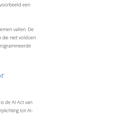
ijvoorbeeld een
temen vallen. De
die niet voldoen
eprogrammeerde
or
is de AI Act van
plichting tot AI-