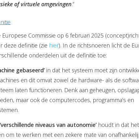
ysieke of virtuele omgevingen
.”
nitie
e Europese Commissie op 6 februari 2025 (concept)ric
 deze definitie (zie
hier
). In de richtsnoeren licht de E
chillende onderdelen uit de definitie toe:
achine gebaseerd’
in dat het systeem moet zijn ontwik
achines en dit omvat zowel de hardware- als de sof
ysteem laten functioneren. Denk aan geheugen, opslaga
eden, maar ook de computercodes, programma’s en
stemen.
‘verschillende niveaus van autonomie’
houdt in dat he
en om te werken met een zekere mate van onafhankelij