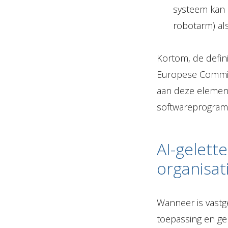
systeem kan z
robotarm) al
Kortom, de defin
Europese Commis
aan deze elemen
softwareprogramm
AI-gelett
organisat
Wanneer is vastge
toepassing en gel