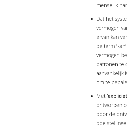
menselijk ha
Dat het sys
vermogen van
ervan kan ve
de term ‘kan’
vermogen bez
patronen te 
aanvankelijk 
om te bepale
Met
‘explicie
ontworpen om
door de ontw
doelstellinge