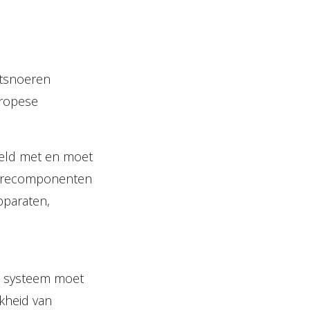
htsnoeren
uropese
keld met en moet
twarecomponenten
pparaten,
t systeem moet
kheid van