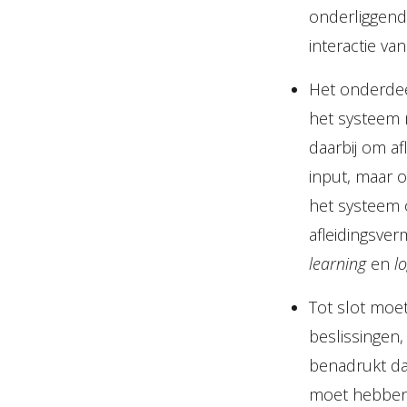
onderliggende
interactie va
Het onderde
het systeem 
daarbij om a
input, maar 
het systeem 
afleidingsve
learning
en
lo
Tot slot moe
beslissingen
benadrukt dat
moet hebben 