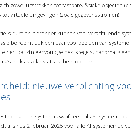
ich zowel uitstrekken tot tastbare, fysieke objecten (b
s tot virtuele omgevingen (zoals gegevensstromen).
itie is ruim en hieronder kunnen veel verschillende sys
sie benoemt ook een paar voorbeelden van systemen 
ten en dat zijn eenvoudige beslisregels, handmatig g
a’s en klassieke statistische modellen.
erdheid: nieuwe verplichting vo
ies
steld dat een systeem kwalificeert als AI-systeem, dan 
dt al sinds 2 februari 2025 voor alle AI-systemen de ver