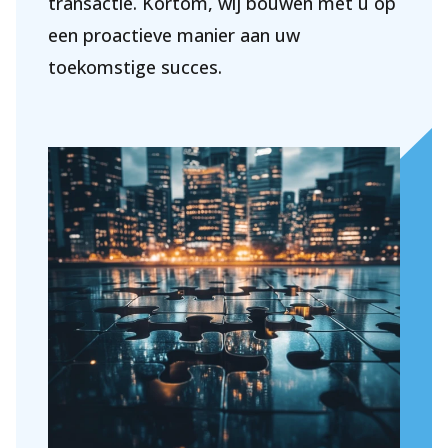
transactie. Kortom, wij bouwen met u op
een proactieve manier aan uw
toekomstige succes.
Over Holla
Onze mensen
Expertises
Topics
Internationaal
Nieuws
NL
EN
DE
FR