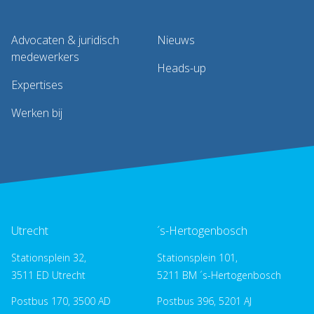
Advocaten & juridisch
Nieuws
medewerkers
Heads-up
Expertises
Werken bij
Utrecht
´s-Hertogenbosch
Stationsplein 32,
Stationsplein 101,
3511 ED Utrecht
5211 BM ´s-Hertogenbosch
Postbus 170, 3500 AD
Postbus 396, 5201 AJ