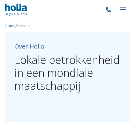
/
Home
Over Holla
Over Holla
Lokale
betrokkenheid
in
een
mondiale
maatschappij
Over Holla
Onze mensen
Expertises