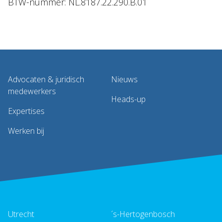
BTW-nummer: NL.8187.22.290.B.01
Advocaten & juridisch
Nieuws
medewerkers
Heads-up
Expertises
Werken bij
Utrecht
´s-Hertogenbosch