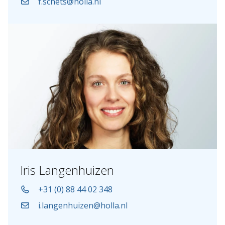
f.schets@holla.nl
Iris Langenhuizen
+31 (0) 88 44 02 348
i.langenhuizen@holla.nl