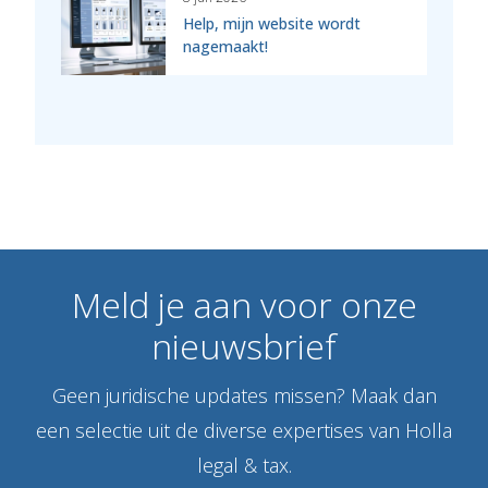
Help, mijn website wordt
nagemaakt!
Meld
je
aan
voor
onze
nieuwsbrief
Geen juridische updates missen? Maak dan
een selectie uit de diverse expertises van Holla
legal & tax.