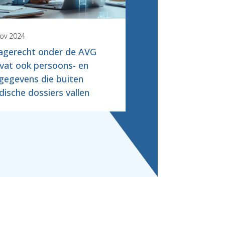
nov 2024
7 jun 2024
agerecht onder de AVG
Logginggegevens,
at ook persoons- en
en applicaties zijn
gegevens die buiten
onderdeel van het
ische dossiers vallen
dossier