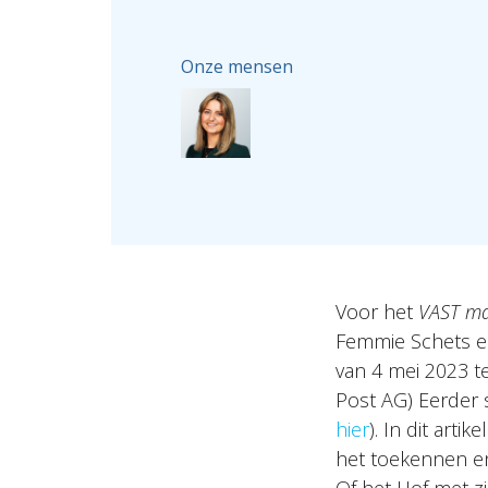
Onze mensen
Voor het
VAST ma
Femmie Schets een
van 4 mei 2023 t
Post AG) Eerder 
hier
). In dit art
het toekennen en