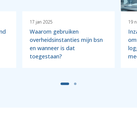
17 jan 2025
19 
ond
Waarom gebruiken
Inz
overheidsinstanties mijn bsn
omv
en wanneer is dat
log
toegestaan?
med