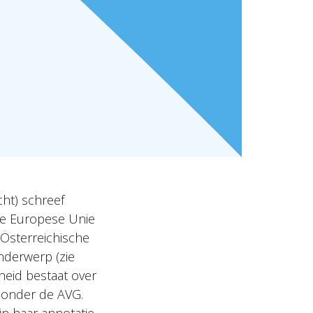
ht) schreef
 de Europese Unie
Österreichische
nderwerp (zie
kheid bestaat over
 onder de AVG.