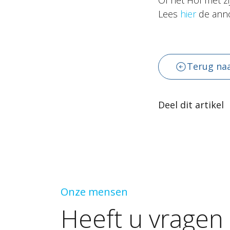
Of het Hof met zi
Lees
hier
de anno
Terug naa
Deel dit artikel
Onze mensen
Heeft
u
vragen