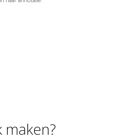
in haar annotatie.
k
maken?