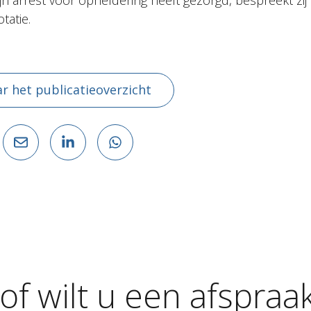
jn arrest voor opheldering heeft gezorgd, bespreekt zij 
tatie.
r het publicatieoverzicht
of
wilt
u
een
afspraa