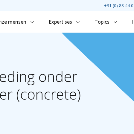
+31 (0) 88 44 0
nze mensen
Expertises
Topics
eding
onder
er
(concrete)