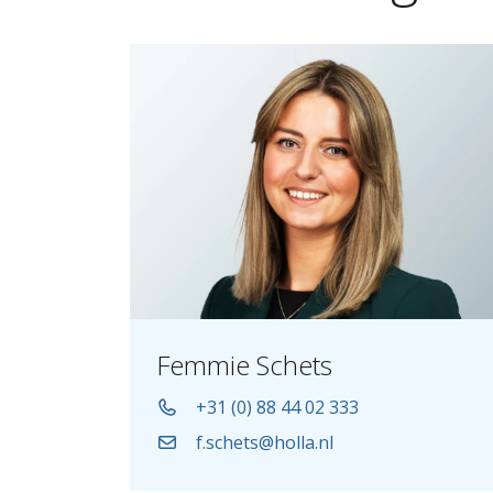
Femmie Schets
+31 (0) 88 44 02 333
f.schets@holla.nl