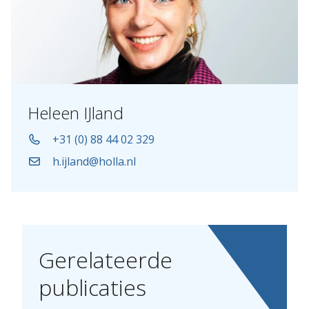
Heleen IJland
+31 (0) 88 44 02 329
h.ijland@holla.nl
Gerelateerde
publicaties