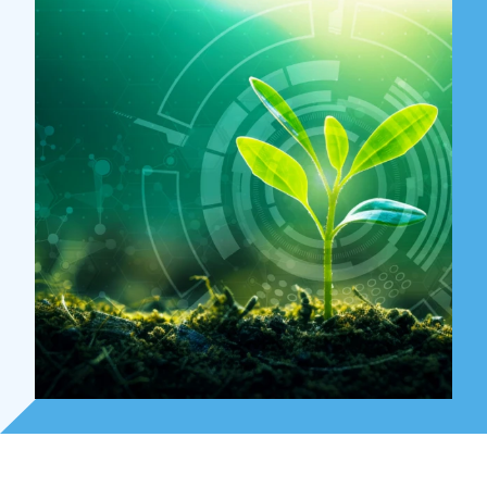
Over Holla
Onze mensen
Expertises
Topics
Internationaal
Nieuws
NL
EN
DE
FR