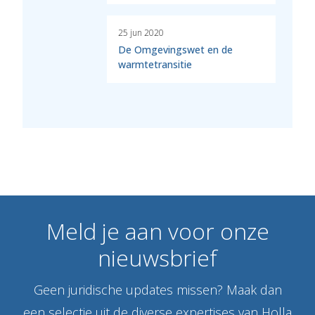
25 jun 2020
De Omgevingswet en de
warmtetransitie
Meld
je
aan
voor
onze
nieuwsbrief
Geen juridische updates missen? Maak dan
een selectie uit de diverse expertises van Holla