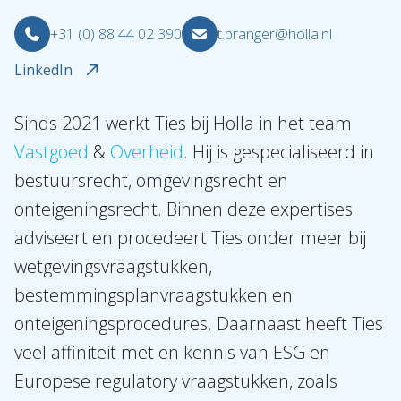
+31 (0) 88 44 02 390
t.pranger@holla.nl
LinkedIn
Sinds 2021 werkt Ties bij Holla in het team
Vastgoed
&
Overheid
. Hij is gespecialiseerd in
bestuursrecht, omgevingsrecht en
onteigeningsrecht. Binnen deze expertises
adviseert en procedeert Ties onder meer bij
Over Holla
wetgevingsvraagstukken,
bestemmingsplanvraagstukken en
Onze mensen
onteigeningsprocedures. Daarnaast heeft Ties
Expertises
veel affiniteit met en kennis van ESG en
Topics
Europese regulatory vraagstukken, zoals