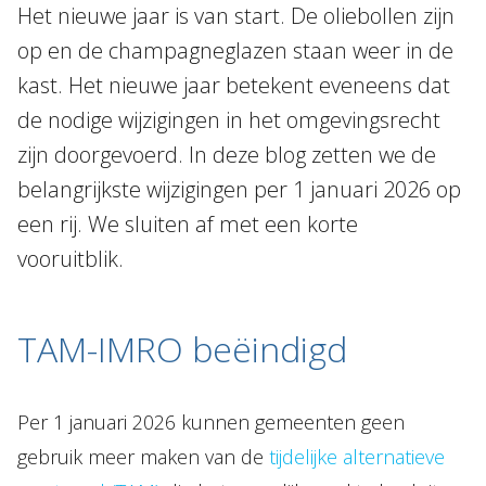
Het nieuwe jaar is van start. De oliebollen zijn
Over Holla
op en de champagneglazen staan weer in de
Onze mensen
kast. Het nieuwe jaar betekent eveneens dat
de nodige wijzigingen in het omgevingsrecht
Expertises
zijn doorgevoerd. In deze blog zetten we de
Topics
belangrijkste wijzigingen per 1 januari 2026 op
Internationaal
een rij. We sluiten af met een korte
Nieuws
vooruitblik.
NL
EN
DE
FR
TAM-IMRO beëindigd
Per 1 januari 2026 kunnen gemeenten geen
gebruik meer maken van de
tijdelijke alternatieve