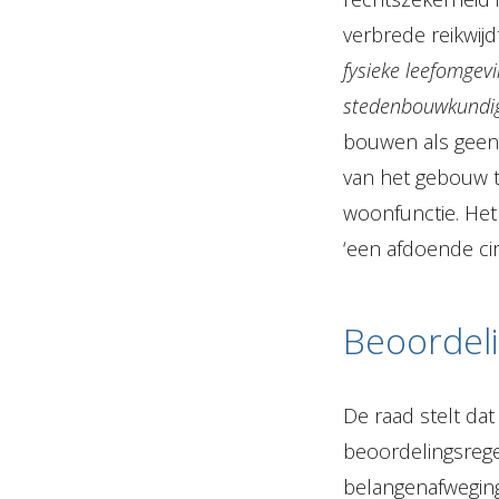
verbrede reikwij
fysieke leefomgev
stedenbouwkundige 
bouwen als geen 
van het gebouw t
woonfunctie. Het
‘een afdoende cir
Beoordel
De raad stelt da
beoordelingsrege
belangenafweging 