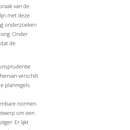
spraak van de
n lijn met deze
ing onderzoeken
sing. Onder
 dat de
jurisprudentie
iervan verschilt
de planregels
penbare normen.
 ontwerp om een
ger. Er lijkt