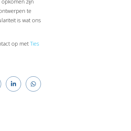
r opkomen zijn
 ontwerpen te
riteit is wat ons
ontact op met
Ties