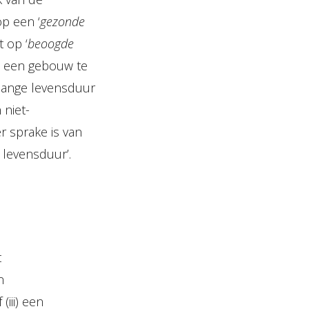
p een ‘
gezonde
t op ‘
beoogde
od een gebouw te
lange levensduur
 niet-
 sprake is van
e levensduur’.
t
n
iii) een