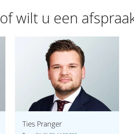
of
wilt
u
een
afspraa
Ties Pranger