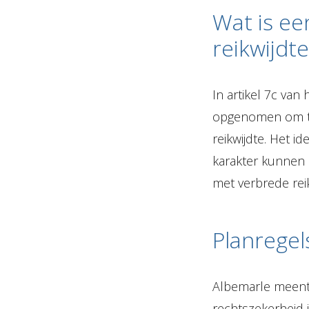
Wat is e
reikwijdte
In artikel 7c van
opgenomen om t
reikwijdte. Het 
karakter kunnen
met verbrede rei
Planregel
Albemarle meent 
rechtszekerheid 