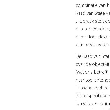
combinatie van be
Raad van State v
uitspraak stelt 
moeten worden g
meer door deze t
planregels voldo
De Raad van Stat
over de objectiv
(wat ons betreft
naar toelichtend
‘Hoogbouweffectr
Bij de specifiek
lange levensduur v