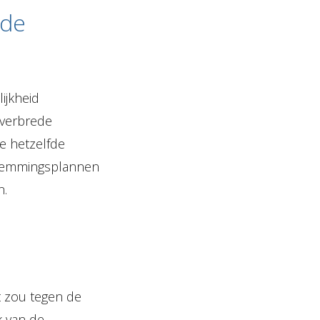
ede
lijkheid
verbrede
e hetzelfde
stemmingsplannen
n.
t zou tegen de
k van de