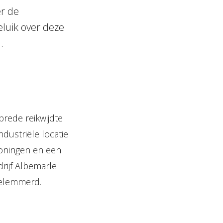
er de
eluik over deze
.
rede reikwijdte
dustriële locatie
oningen en een
rijf Albemarle
belemmerd.