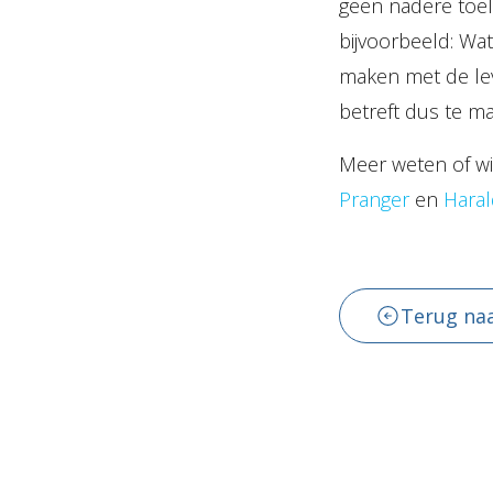
geen nadere toel
bijvoorbeeld: Wa
maken met de lev
betreft dus te m
Meer weten of wi
Pranger
en
Hara
Terug naa