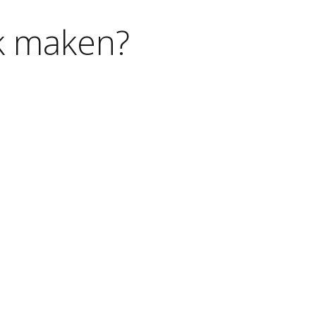
k
maken?