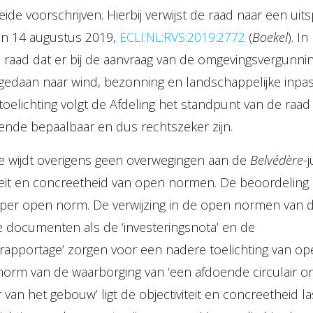
ide voorschrijven. Hierbij verwijst de raad naar een uit
an 14 augustus 2019,
ECLI:NL:RVS:2019:2772
(
Boekel
). I
de raad dat er bij de aanvraag van de omgevingsvergunn
edaan naar wind, bezonning en landschappelijke inpas
oelichting volgt de Afdeling het standpunt van de raad
ende bepaalbaar en dus rechtszeker zijn.
e wijdt overigens geen overwegingen aan de
Belvédère
-
iteit en concreetheid van open normen. De beoordeling h
) per open norm. De verwijzing in de open normen van 
e documenten als de ‘investeringsnota’ en de
apportage’ zorgen voor een nadere toelichting van o
e norm van de waarborging van ‘een afdoende circulair
an het gebouw’ ligt de objectiviteit en concreetheid lasti