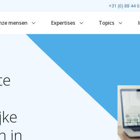
+31 (0) 88 44 0
nze mensen
Expertises
Topics
te
jke
n
in