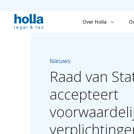
Over Holla
O
Nieuws
Raad
van
Sta
accepteert
voorwaardeli
verplichtinge