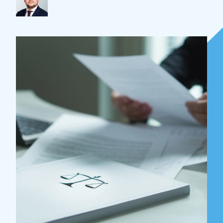
Over Holla
Onze mensen
Expertises
Topics
Internationaal
Nieuws
NL
EN
DE
FR