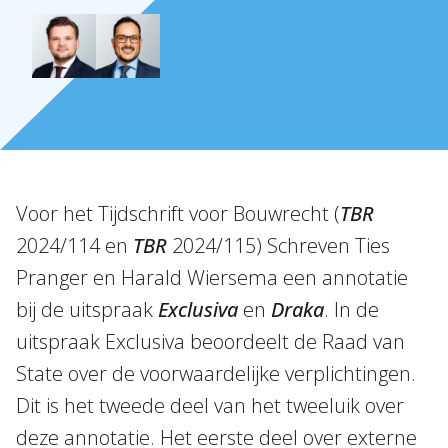
Over Holla
Onze mensen
Expertises
Topics
Voor het Tijdschrift voor Bouwrecht (
TBR
Internationaal
2024/114 en
TBR
2024/115) Schreven Ties
Pranger en Harald Wiersema een annotatie
Nieuws
bij de uitspraak
Exclusiva
en
Draka
. In de
uitspraak Exclusiva beoordeelt de Raad van
NL
EN
DE
FR
State over de voorwaardelijke verplichtingen.
Dit is het tweede deel van het tweeluik over
deze annotatie. Het eerste deel over externe