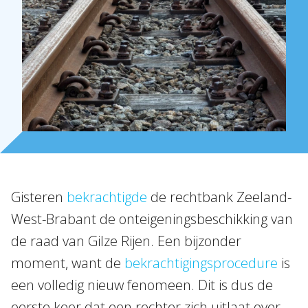
Over Holla
Onze mensen
Expertises
Topics
Internationaal
Gisteren
bekrachtigde
de rechtbank Zeeland-
Nieuws
West-Brabant de onteigeningsbeschikking van
de raad van Gilze Rijen. Een bijzonder
NL
EN
DE
FR
moment, want de
bekrachtigingsprocedure
is
een volledig nieuw fenomeen. Dit is dus de
eerste keer dat een rechter zich uitlaat over