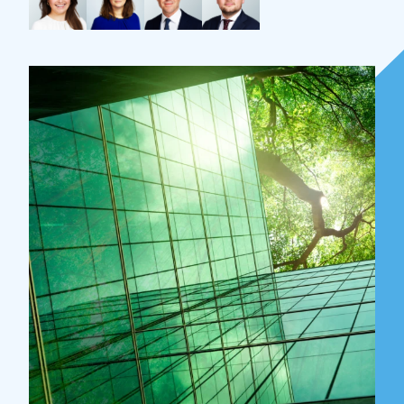
Over Holla
Onze mensen
Expertises
Topics