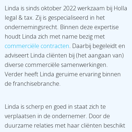
Linda is sinds oktober 2022 werkzaam bij Holla
legal & tax. Zij is gespecialiseerd in het
ondernemingsrecht. Binnen deze expertise
Over Holla
houdt Linda zich met name bezig met
commerciële contracten
. Daarbij begeleidt en
Onze mensen
adviseert Linda cliënten bij (het aangaan van)
Expertises
diverse commerciële samenwerkingen.
Topics
Verder heeft Linda geruime ervaring binnen
Internationaal
de franchisebranche.
Nieuws
Linda is scherp en goed in staat zich te
NL
EN
DE
FR
verplaatsen in de ondernemer. Door de
duurzame relaties met haar cliënten beschikt