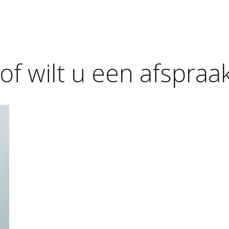
of
wilt
u
een
afspraa