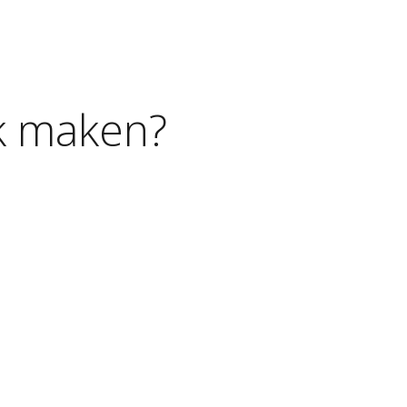
k
maken?