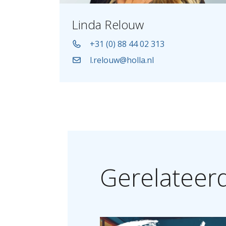
Linda Relouw
+31 (0) 88 44 02 313
l.relouw@holla.nl
Gerelateer