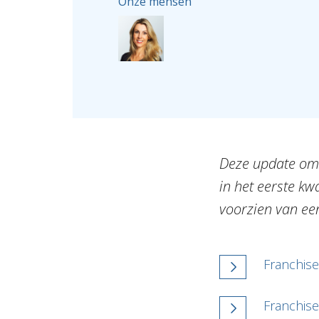
Onze mensen
Deze update omva
in het eerste kw
voorzien van een
Franchise
Franchis