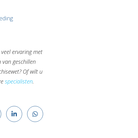
eding
 veel ervaring met
 van geschillen
hisewet? Of wilt u
ze
specialisten
.