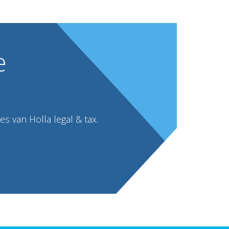
e
s van Holla legal & tax.