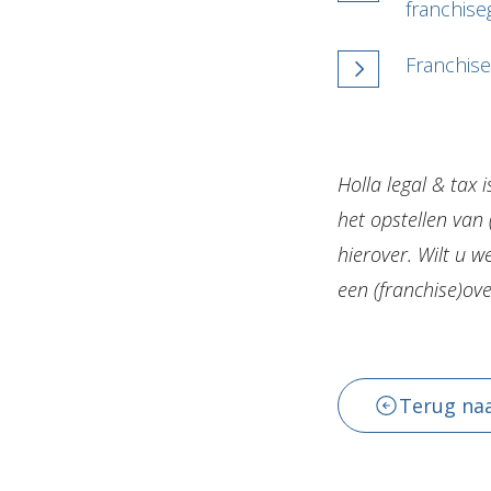
franchise
Franchise
Holla legal & tax 
het opstellen van
hierover. Wilt u w
een (franchise)o
Terug naa