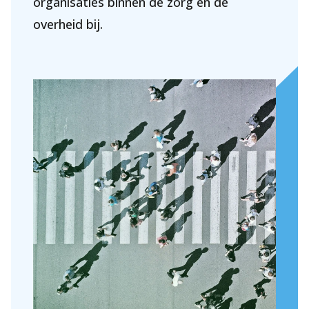
organisaties binnen de zorg en de
overheid bij.
Over Holla
Onze mensen
Expertises
Topics
Internationaal
Nieuws
NL
EN
DE
FR