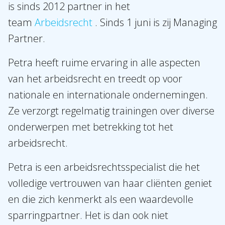
is sinds 2012 partner in het
Over Holla
team
Arbeidsrecht
. Sinds 1 juni is zij Managing
Onze mensen
Partner.
Expertises
Petra heeft ruime ervaring in alle aspecten
Topics
van het arbeidsrecht en treedt op voor
Internationaal
nationale en internationale ondernemingen.
Nieuws
Ze verzorgt regelmatig trainingen over diverse
onderwerpen met betrekking tot het
NL
EN
DE
FR
arbeidsrecht.
Petra is een arbeidsrechtsspecialist die het
volledige vertrouwen van haar cliënten geniet
en die zich kenmerkt als een waardevolle
sparringpartner. Het is dan ook niet