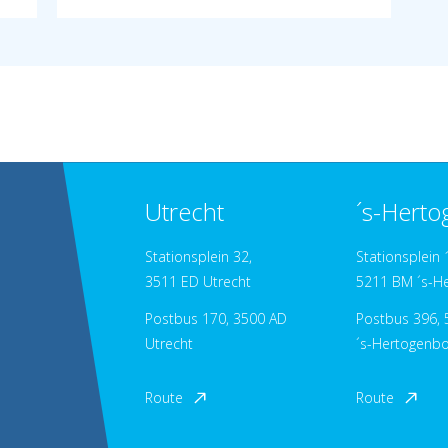
Utrecht
´s-Hert
Stationsplein 32,
Stationsplein 
3511 ED Utrecht
5211 BM ´s-H
Postbus 170, 3500 AD
Postbus 396, 
Utrecht
´s-Hertogenb
Route
Route