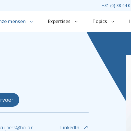
+31 (0) 88 44 0
nze mensen
Expertises
Topics
ervoer
.cuijpers@holla.nl
LinkedIn