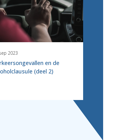
sep 2023
14 aug 2023
rkeersongevallen en de
Een gewaarsch
coholclausule (deel 2)
weggebruiker te