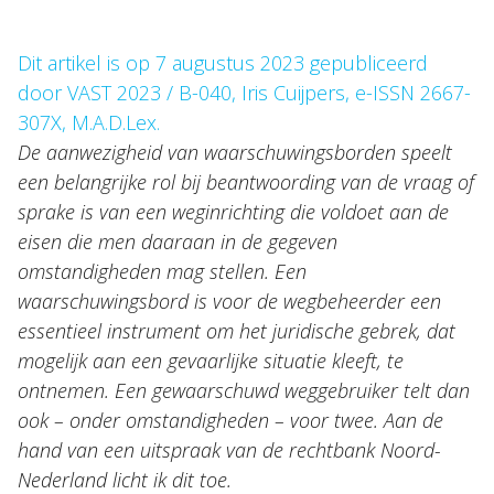
Dit artikel is op 7 augustus 2023 gepubliceerd
door VAST 2023 / B-040, Iris Cuijpers, e-ISSN 2667-
307X, M.A.D.Lex.
Over Holla
De aanwezigheid van waarschuwingsborden speelt
een belangrijke rol bij beantwoording van de vraag of
Onze mensen
sprake is van een weginrichting die voldoet aan de
Expertises
eisen die men daaraan in de gegeven
omstandigheden mag stellen. Een
Topics
waarschuwingsbord is voor de wegbeheerder een
Internationaal
essentieel instrument om het juridische gebrek, dat
mogelijk aan een gevaarlijke situatie kleeft, te
Nieuws
ontnemen. Een gewaarschuwd weggebruiker telt dan
ook – onder omstandigheden – voor twee. Aan de
NL
EN
DE
FR
hand van een uitspraak van de rechtbank Noord-
Nederland licht ik dit toe.