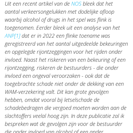
Uit een recent artikel van de
NOS
bleek dat het
Topics
aantal verkeersongelukken met dodelijke afloop
Internationaal
waarbij alcohol of drugs in het spel was flink is
Nieuws
toegenomen. Eerder bleek uit een analyse van het
ANP
[1]
dat er in 2022 een flinke toename was
geregistreerd van het aantal uitgedeelde bekeuringen
NL
EN
DE
FR
en opgelegde rijontzeggingen voor het rijden onder
invloed. Naast het riskeren van een bekeuring of een
rijontzegging, riskeren de bestuurders - die onder
invloed een ongeval veroorzaken - ook dat de
toegebrachte schade niet onder de dekking van een
WAM-verzekering valt. Dit kan grote gevolgen
hebben, omdat vooral bij letselschade de
schadebedragen die vergoed moeten worden aan de
slachtoffers veelal hoog zijn. In deze publicatie zal ik
bespreken wat de gevolgen zijn voor de bestuurder
die onder invloed van alcohol of een ander