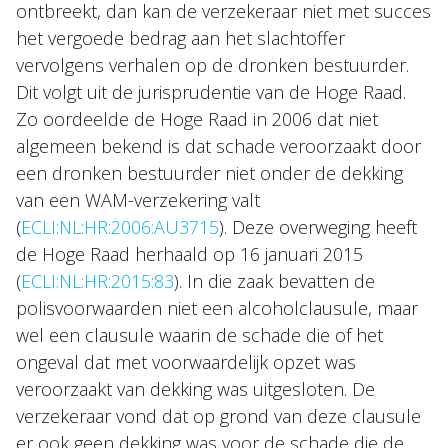
ontbreekt, dan kan de verzekeraar niet met succes
het vergoede bedrag aan het slachtoffer
vervolgens verhalen op de dronken bestuurder.
Dit volgt uit de jurisprudentie van de Hoge Raad.
Zo oordeelde de Hoge Raad in 2006 dat niet
algemeen bekend is dat schade veroorzaakt door
een dronken bestuurder niet onder de dekking
van een WAM-verzekering valt
(
ECLI:NL:HR:2006:AU3715
). Deze overweging heeft
de Hoge Raad herhaald op 16 januari 2015
(
ECLI:NL:HR:2015:83
). In die zaak bevatten de
polisvoorwaarden niet een alcoholclausule, maar
wel een clausule waarin de schade die of het
ongeval dat met voorwaardelijk opzet was
veroorzaakt van dekking was uitgesloten. De
verzekeraar vond dat op grond van deze clausule
er ook geen dekking was voor de schade die de