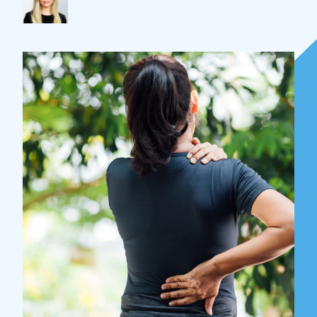
Over Holla
Onze mensen
Expertises
Topics
Internationaal
Nieuws