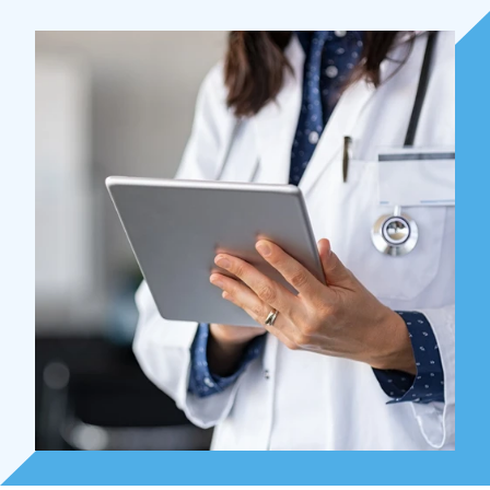
Over Holla
Onze mensen
Expertises
Topics
Internationaal
Nieuws