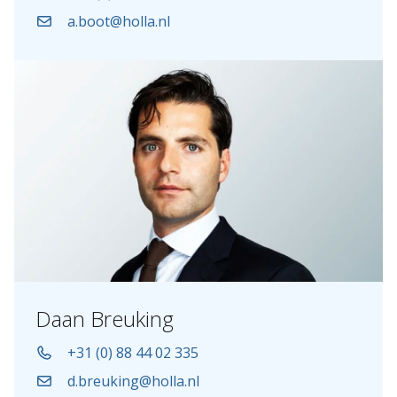
a.boot@holla.nl
Daan Breuking
+31 (0) 88 44 02 335
d.breuking@holla.nl