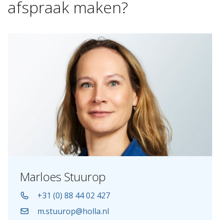
afspraak
maken?
Marloes Stuurop
+31 (0) 88 44 02 427
m.stuurop@holla.nl