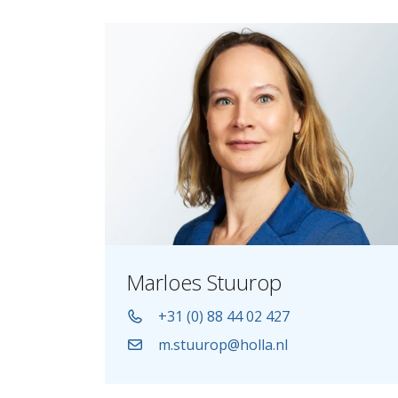
Marloes Stuurop
+31 (0) 88 44 02 427
m.stuurop@holla.nl