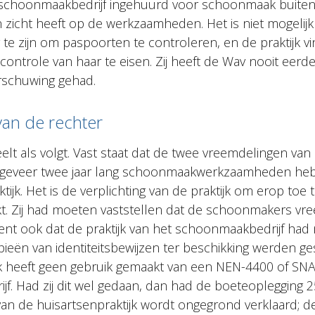
et schoonmaakbedrijf ingehuurd voor schoonmaak buiten
n zicht heeft op de werkzaamheden. Het is niet mogelij
 te zijn om paspoorten te controleren, en de praktijk vi
controle van haar te eisen. Zij heeft de Wav nooit eerd
schuwing gehad.
van de rechter
elt als volgt. Vast staat dat de twee vreemdelingen va
 ongeveer twee jaar lang schoonmaakwerkzaamheden heb
ijk. Het is de verplichting van de praktijk om erop toe t
rkt. Zij had moeten vaststellen dat de schoonmakers v
ent ook dat de praktijk van het schoonmaakbedrijf ha
ieën van identiteitsbewijzen ter beschikking werden ge
jk heeft geen gebruik gemaakt van een NEN-4400 of SNA 
f. Had zij dit wel gedaan, dan had de boeteoplegging 
van de huisartsenpraktijk wordt ongegrond verklaard; de 