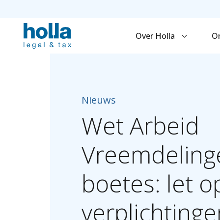
Over Holla
O
Nieuws
Wet
Arbeid
Vreemdeling
boetes:
let
o
verplichtinge