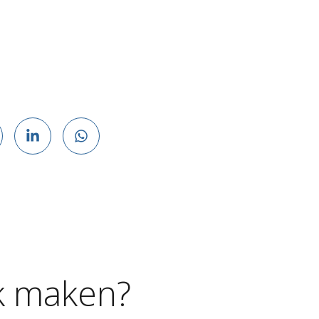
k
maken?