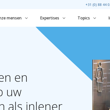
+31 (0) 88 44 0
nze mensen
Expertises
Topics
en
en
p
uw
n
als
inlener