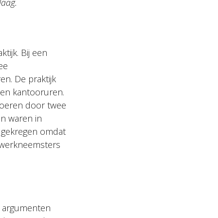
Haag.
tijk. Bij een
ee
n. De praktijk
en kantooruren.
voeren door twee
en waren in
d gekregen omdat
de werkneemsters
de argumenten