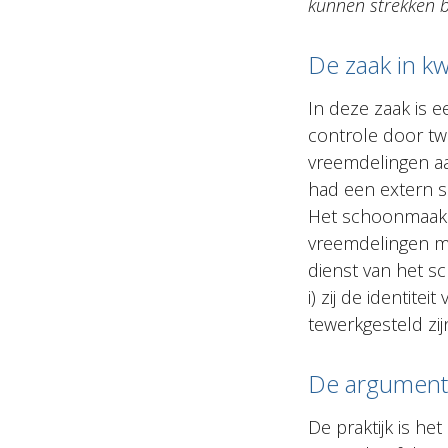
kunnen strekken bl
De zaak in kw
In deze zaak is e
controle door tw
vreemdelingen aa
had een extern 
Het schoonmaakb
vreemdelingen me
dienst van het s
i) zij de identit
tewerkgesteld zi
De argumente
De praktijk is h