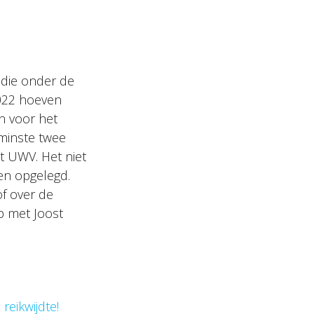
 die onder de
2022 hoeven
n voor het
 minste twee
t UWV. Het niet
en opgelegd.
of over de
p met Joost
reikwijdte!