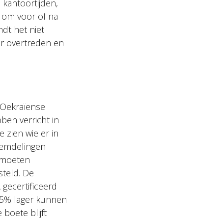
 kantoortijden,
k om voor of na
ndt het niet
er overtreden en
n Oekraïense
ben verricht in
e zien wie er in
reemdelingen
d moeten
steld. De
gecertificeerd
25% lager kunnen
boete blijft