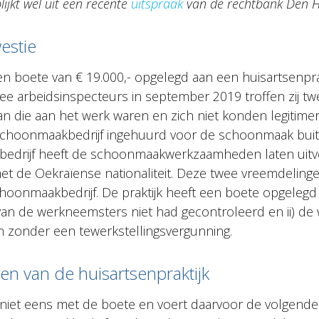
ijkt wel uit een recente
uitspraak
van de rechtbank Den 
estie
en boete van € 19.000,- opgelegd aan een huisartsenprak
ee arbeidsinspecteurs in september 2019 troffen zij tw
n die aan het werk waren en zich niet konden legitimere
schoonmaakbedrijf ingehuurd voor de schoonmaak buit
edrijf heeft de schoonmaakwerkzaamheden laten uit
t de Oekraïense nationaliteit. Deze twee vreemdeling
choonmaakbedrijf. De praktijk heeft een boete opgeleg
eit van de werkneemsters niet had gecontroleerd en ii) 
jn zonder een tewerkstellingsvergunning.
n van de huisartsenpraktijk
et niet eens met de boete en voert daarvoor de volgen