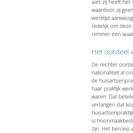
aan: zij heeft h
waardoor zij gee
werktijd aanwezig
redelijk om deze 
nimmer een waar
Het oordeel 
De rechter oorde
nationaliteit al
de huisartsenprakt
haar praktijk we
waren. Dat betek
verlangen dat kop
huisartsenprakti
schoonmaakbedrij
zijn. Het beroep 