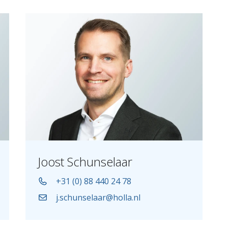
Joost Schunselaar
+31 (0) 88 440 24 78
j.schunselaar@holla.nl