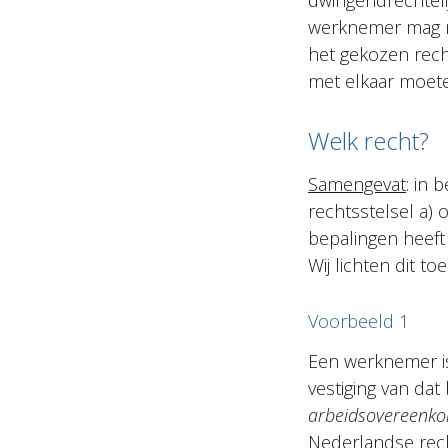
dwingendrechtelij
werknemer mag me
het gekozen recht
met elkaar moet
Welk recht?
Samengevat
: in 
rechtsstelsel a) 
bepalingen heeft 
Wij lichten dit t
Voorbeeld 1
Een werknemer is 
vestiging van dat
arbeidsovereenkom
Nederlandse rech