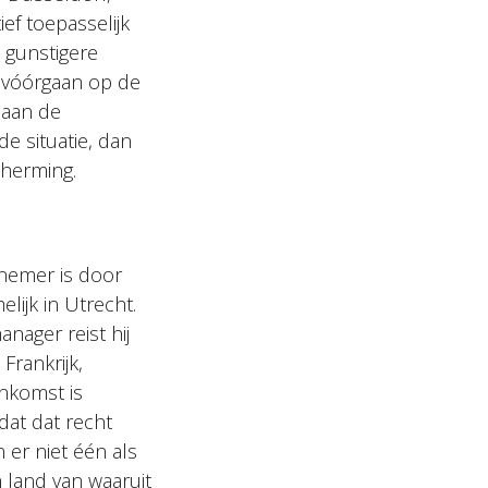
ef toepasselijk
 gunstigere
 vóórgaan op de
 aan de
 situatie, dan
cherming.
knemer is door
lijk in Utrecht.
nager reist hij
Frankrijk,
nkomst is
dat dat recht
 er niet één als
n land van waaruit