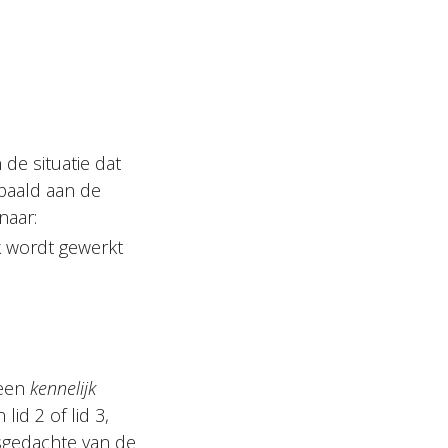
 de situatie dat
paald aan de
naar:
k wordt gewerkt
 een
kennelijk
id 2 of lid 3,
gsgedachte van de