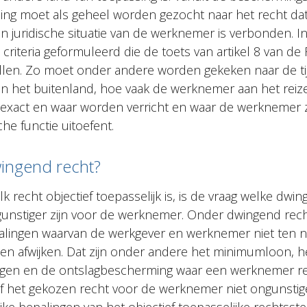
ng moet als geheel worden gezocht naar het recht da
en juridische situatie van de werknemer is verbonden. I
e criteria geformuleerd die de toets van artikel 8 van de
llen. Zo moet onder andere worden gekeken naar de tij
 in het buitenland, hoe vaak de werknemer aan het reize
xact en waar worden verricht en waar de werknemer z
he functie uitoefent.
ingend recht?
elk recht objectief toepasselijk is, is de vraag welke dwi
unstiger zijn voor de werknemer. Onder dwingend rech
palingen waarvan de werkgever en werknemer niet ten 
n afwijken. Dat zijn onder andere het minimumloon, 
agen en de ontslagbescherming waar een werknemer re
f het gekozen recht voor de werknemer niet ongunstige