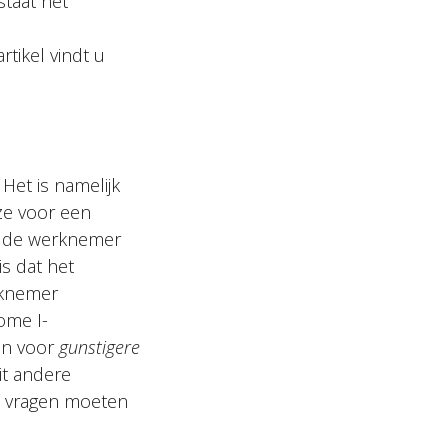
taat het
rtikel vindt u
Het is namelijk
ze voor een
in de werknemer
s dat het
rknemer
ome I-
en voor
gunstigere
it andere
e vragen moeten