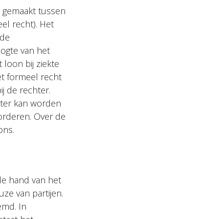
n gemaakt tussen
el recht). Het
 de
ogte van het
loon bij ziekte
t formeel recht
j de rechter.
hter kan worden
vorderen. Over de
ons.
 de hand van het
e van partijen.
emd. In