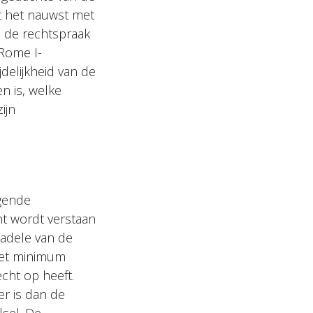
t het nauwst met
n de rechtspraak
 Rome I-
delijkheid van de
n is, welke
ijn
ngende
t wordt verstaan
nadele van de
het minimum
cht op heeft.
r is dan de