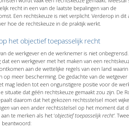
msten wordt vaak een rechtskeuze gemaakt. Meestal s
lijk recht in een van de laatste bepalingen van de
st. Een rechtskeuze is niet verplicht. Verderop in dit a
er hoe de rechtskeuze in de praktijk werkt.
op het objectief toepasselijk recht
an de werkgever en de werknemer is niet onbegrensd. 
g dat een werkgever met het maken van een rechtskeu
 ontkomen aan de wettelijke regels van een land waar
 op meer bescherming. De gedachte van de wetgever i
et mag leiden tot een ongunstigere positie voor de we
e situatie dat géén rechtskeuze gemaakt zou zijn. De R
paalt daarom dat het gekozen rechtsstelsel moet wijk
ngen
van een ander rechtsstelsel op het moment dat d
t aan te merken als het ‘
objectief toepasselijk recht’
. Twe
 beantwoord: