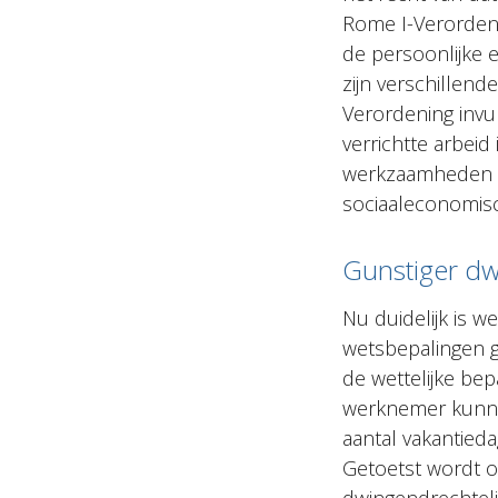
Rome I-Verordeni
de persoonlijke 
zijn verschillend
Verordening invu
verrichtte arbeid
werkzaamheden e
sociaaleconomisc
Gunstiger dw
Nu duidelijk is w
wetsbepalingen g
de wettelijke be
werknemer kunne
aantal vakantied
Getoetst wordt o