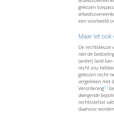
arbeidsovereenko
gekozen toepasse
arbeidsovereenkom
een voorbeeld ov
Maar let ook 
De rechtskeuze v
niet de bedoelin
(ander) land kan
recht zou hebben
gekozen recht ni
vergeleken met d
[1]
Verordening
be
dwingende bepali
rechtsstelsel val
daarvoor worden