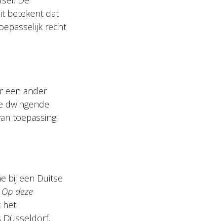
lsel. De
t betekent dat
oepasselijk recht
er een ander
ere dwingende
van toepassing.
e bij een Duitse
:
Op deze
t het
 Düsseldorf,