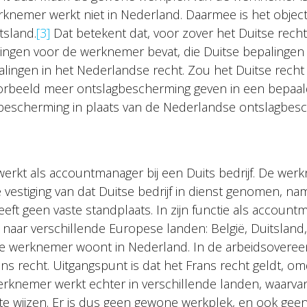
knemer werkt niet in Nederland. Daarmee is het objecti
tsland.
[3]
Dat betekent dat, voor zover het Duitse recht
ngen voor de werknemer bevat, die Duitse bepalingen
palingen in het Nederlandse recht. Zou het Duitse recht
rbeeld meer ontslagbescherming geven in een bepaalde
gbescherming in plaats van de Nederlandse ontslagbes
rkt als accountmanager bij een Duits bedrijf. De wer
estiging van dat Duitse bedrijf in dienst genomen, name
t geen vaste standplaats. In zijn functie als accountma
s naar verschillende Europese landen: België, Duitsland, 
 De werknemer woont in Nederland. In de arbeidsoveree
s recht. Uitgangspunt is dat het Frans recht geldt, om
erknemer werkt echter in verschillende landen, waarvan
 te wijzen. Er is dus geen gewone werkplek, en ook gee