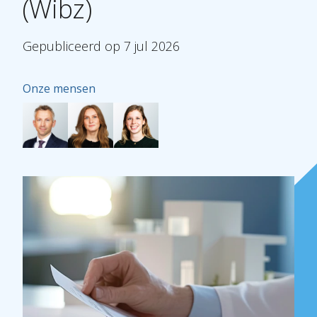
(Wibz)
Gepubliceerd
op
7
jul
2026
Onze mensen
Over Holla
Onze mensen
Expertises
Topics
Internationaal
Nieuws