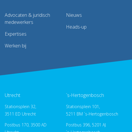
Advocaten & juridisch
Nieuws
medewerkers
Heads-up
Expertises
Werken bij
Utrecht
´s-Hertogenbosch
Stationsplein 32,
Stationsplein 101,
3511 ED Utrecht
5211 BM ´s-Hertogenbosch
Postbus 170, 3500 AD
Postbus 396, 5201 AJ