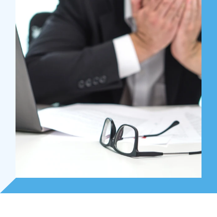
Over Holla
Onze mensen
Expertises
Topics
Internationaal
Nieuws
NL
EN
DE
FR