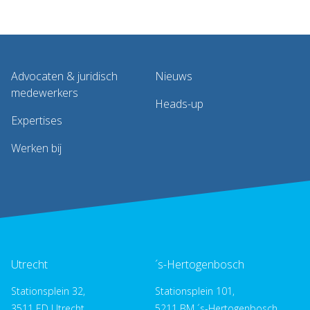
Advocaten & juridisch
Nieuws
medewerkers
Heads-up
Expertises
Werken bij
Utrecht
´s-Hertogenbosch
Stationsplein 32,
Stationsplein 101,
3511 ED Utrecht
5211 BM ´s-Hertogenbosch