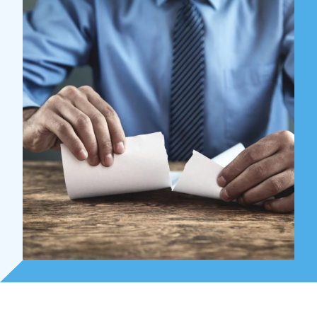
Over Holla
Onze mensen
Expertises
Topics
Internationaal