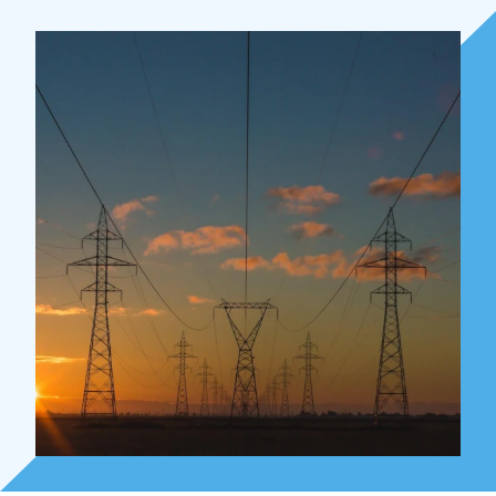
Over Holla
Onze mensen
Expertises
Topics
Internationaal
Nieuws
NL
EN
DE
FR