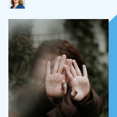
Over Holla
Onze mensen
Expertises
Topics
Internationaal
Nieuws