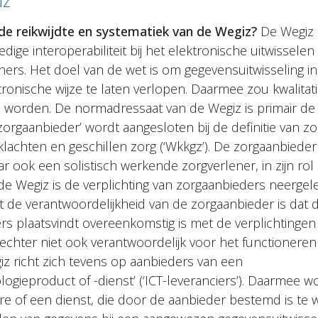
iz
 de reikwijdte en systematiek van de Wegiz?
De Wegiz i
edige interoperabiliteit bij het elektronische uitwissele
ners. Het doel van de wet is om gegevensuitwisseling in
tronische wijze te laten verlopen. Daarmee zou kwalitat
orden. De normadressaat van de Wegiz is primair de ‘
zorgaanbieder’ wordt aangesloten bij de definitie van z
 klachten en geschillen zorg (‘Wkkgz’). De zorgaanbiede
maar ook een solistisch werkende zorgverlener, in zijn rol
n de Wegiz is de verplichting van zorgaanbieders neerge
 de verantwoordelijkheid van de zorgaanbieder is dat d
rs plaatsvindt overeenkomstig is met de verplichtingen 
echter niet ook verantwoordelijk voor het functioneren
z richt zich tevens op aanbieders van een
logieproduct of -dienst’ (‘ICT-leveranciers’). Daarmee 
re of een dienst, die door de aanbieder bestemd is te 