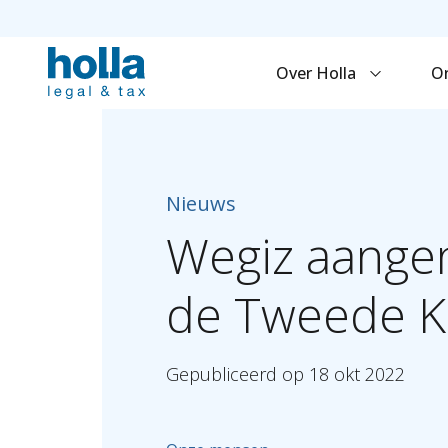
Over Holla
O
Nieuws
Wegiz
aange
de
Tweede
K
Gepubliceerd
op
18
okt
2022