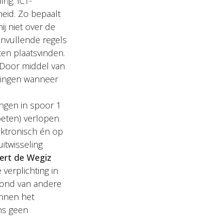
ng. ICT-
eid. Zo bepaalt
ij niet over de
aanvullende regels
en plaatsvinden.
 Door middel van
elingen wanneer
ingen in spoor 1
oeten) verlopen.
ektronisch én op
itwisseling
ert de Wegiz
verplichting in
rond van andere
innen het
ns geen