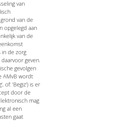
seling van
isch
p grond van de
en opgelegd aan
nkelijk van de
reenkomst
 in de zorg
 daarvoor geven.
ische gevolgen
 de AMvB wordt
of: ‘Begiz’) is er
ecept door de
elektronisch mag
ng al een
nsten gaat