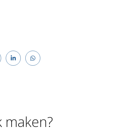
k
maken?