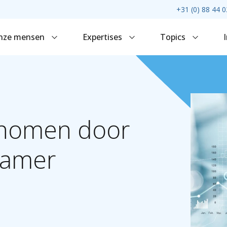
+31 (0) 88 44 0
nze mensen
Expertises
Topics
nomen
door
amer