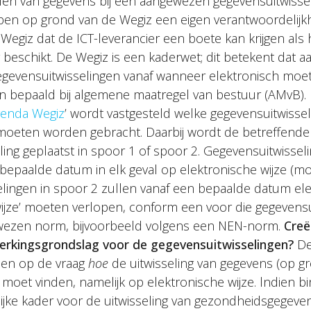
elen van gegevens bij een aangewezen gegevensuitwisseli
ben op grond van de Wegiz een eigen verantwoordelijkh
e Wegiz dat de ICT-leverancier een boete kan krijgen als h
ing beschikt. De Wegiz is een kaderwet; dit betekent dat 
gevensuitwisselingen vanaf wanneer elektronisch moet
n bepaald bij algemene maatregel van bestuur (AMvB).
genda Wegiz
’ wordt vastgesteld welke gegevensuitwiss
oeten worden gebracht. Daarbij wordt de betreffende
ing geplaatst in spoor 1 of spoor 2. Gegevensuitwissel
 bepaalde datum in elk geval op elektronische wijze (m
lingen in spoor 2 zullen vanaf een bepaalde datum el
wijze’ moeten verlopen, conform een voor die gegevensu
ezen norm, bijvoorbeeld volgens een NEN-norm.
Creë
erkingsgrondslag voor de gegevensuitwisselingen?
De 
leen op de vraag
hoe
de uitwisseling van gegevens (op g
 moet vinden, namelijk op elektronische wijze. lndien b
ijke kader voor de uitwisseling van gezondheidsgegeve