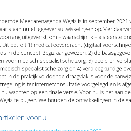
noemde Meerjarenagenda Wegiz is in september 2021 vo
Daar staan nu elf gegevensuitwisselingen op. Vier daarv
orrang uitgewerkt, om – waarschijnlijk – als eerste on
Dit betreft 1) medicatieoverdracht (digitaal voorschrijv
eeds in de concept-Begiz aangewezen, 2) de basisgegeve
en voor medisch-specialistische zorg, 3) beeld en versl
 medisch-specialistische zorg en 4) verpleegkundige ov
dat in de praktijk voldoende draagvlak is voor de aanwij
regeling is ter internetconsultatie voorgelegd en is a
s nu wachten op een finale versie. Voor nu is het aan d
Wegiz te buigen. We houden de ontwikkelingen in de ga
artikelen voor u