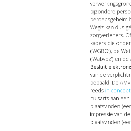
verwerkingsgrond
bijzondere pers
beroepsgeheim be
Wegiz kan dus gé
zorgverleners. Of
kaders die onde
(‘WGBO’), de Wet
(‘Wabvpz’) en de
Besluit elektroni
van de verplicht
bepaald. De AMvB (
reeds
in concept
huisarts aan een
plaatsvinden (een
impressie van de 
plaatsvinden (ee