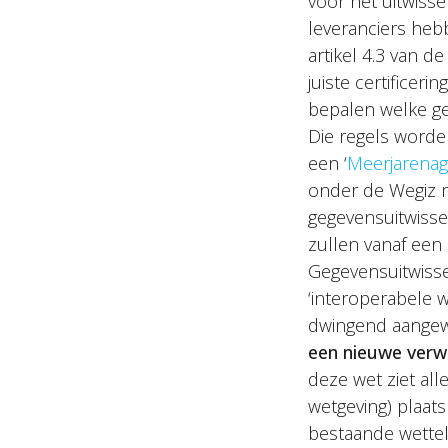
voor het uitwiss
leveranciers heb
artikel 4.3 van d
juiste certificer
bepalen welke ge
Die regels worde
een ‘
Meerjarena
onder de Wegiz m
gegevensuitwissel
zullen vanaf een
Gegevensuitwisse
‘interoperabele 
dwingend aangew
een nieuwe verw
deze wet ziet al
wetgeving) plaats
bestaande wettel