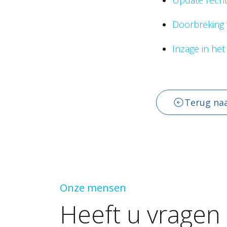
Update rech
Doorbreking 
Inzage in he
Terug naa
Onze mensen
Heeft
u
vragen