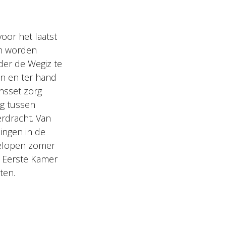
or het laatst
an worden
der de Wegiz te
en en ter hand
nsset zorg
ag tussen
erdracht. Van
zingen in de
fgelopen zomer
e Eerste Kamer
ten.