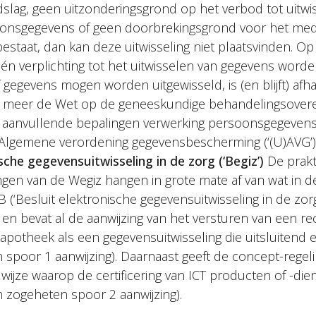
slag, geen uitzonderingsgrond op het verbod tot uitwis
oonsgegevens of geen doorbrekingsgrond voor het med
staat, dan kan deze uitwisseling niet plaatsvinden. O
én verplichting tot het uitwisselen van gegevens word
 gegevens mogen worden uitgewisseld, is (en blijft) afha
r meer de Wet op de geneeskundige behandelingsove
 aanvullende bepalingen verwerking persoonsgegevens
 Algemene verordening gegevensbescherming (‘(U)AVG’)
sche gegevensuitwisseling in de zorg (‘Begiz’)
De prakt
ingen van de Wegiz hangen in grote mate af van wat in
‘Besluit elektronische gegevensuitwisseling in de zorg’, 
en bevat al de aanwijzing van het versturen van een r
 apotheek als een gegevensuitwisseling die uitsluitend 
 spoor 1 aanwijzing). Daarnaast geeft de concept-regeli
wijze waarop de certificering van ICT producten of -die
n zogeheten spoor 2 aanwijzing).