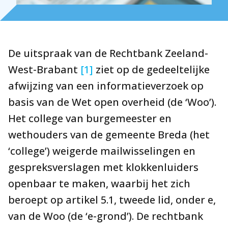
Onze mensen
Expertises
Topics
De uitspraak van de Rechtbank Zeeland-
Internationaal
West-Brabant
[1]
ziet op de gedeeltelijke
afwijzing van een informatieverzoek op
Nieuws
basis van de Wet open overheid (de ‘Woo’).
Het college van burgemeester en
NL
EN
DE
FR
wethouders van de gemeente Breda (het
‘college’) weigerde mailwisselingen en
gespreksverslagen met klokkenluiders
openbaar te maken, waarbij het zich
beroept op artikel 5.1, tweede lid, onder e,
van de Woo (de ‘e-grond’). De rechtbank