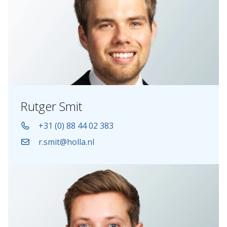
Rutger Smit
+31 (0) 88 44 02 383
r.smit@holla.nl