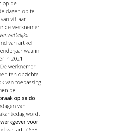
t op de
 de dagen op te
n vijf jaar.
 van de werknemer
venwettelijke
nd van artikel
lenderjaar waarin
er in 2021
. De werknemer
men ten opzichte
ook van toepassing
nnen de
praak op saldo
iedagen van
 vakantiedag wordt
 werkgever voor
 van art. 7:638