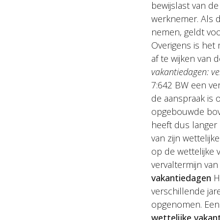
bewijslast van d
werknemer. Als d
nemen, geldt voor
Overigens is het
af te wijken van
vakantiedagen: ve
7:642 BW een verj
de aanspraak is 
opgebouwde boven
heeft dus langer
van zijn wettelij
op de wettelijke 
vervaltermijn va
vakantiedagen
He
verschillende jar
opgenomen. Ee
wettelijke vakan