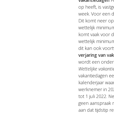
vakantiedagen
He
op heeft, is vas
week. Voor een d
Dit komt neer op
wettelijk minimum
komt vaak voor 
wettelijk minim
dit kan ook voort
verjaring van va
wordt een onders
Wettelijke vakanti
vakantiedagen ee
kalenderjaar waa
werknemer in 20
tot 1 juli 2022. 
geen aanspraak m
aan dat tijdstip 