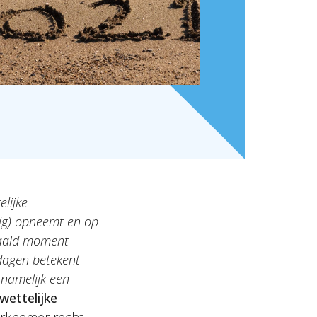
elijke
dig) opneemt en op
paald moment
edagen betekent
 namelijk een
wettelijke