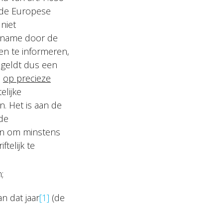
 de Europese
niet
t name door de
n te informeren,
 geldt dus een
n
op precieze
elijke
. Het is aan de
 de
ren om minstens
telijk te
;
n dat jaar
[1]
(de