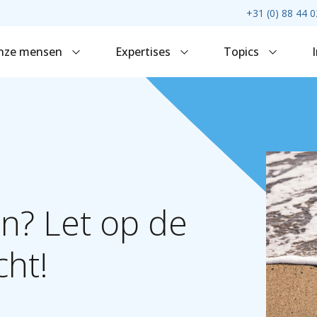
+31 (0) 88 44 0
nze mensen
Expertises
Topics
en?
Let
op
de
cht!