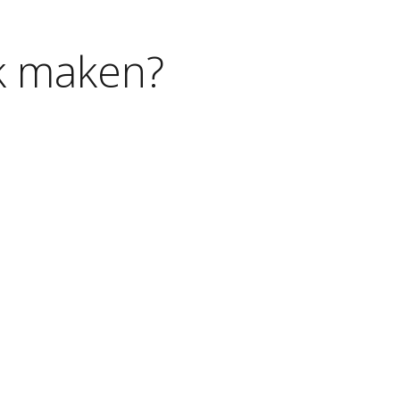
k
maken?