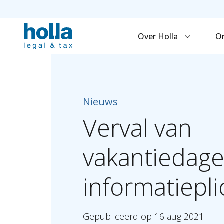
Over Holla
O
Nieuws
Verval
van
vakantiedag
informatiepli
Gepubliceerd
op
16
aug
2021