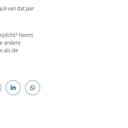
li van dat jaar
tieplicht? Neem
e andere
m als de