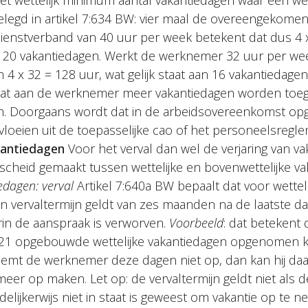
t wettelijk minimum aantal vakantiedagen waar een w
tgelegd in artikel 7:634 BW: vier maal de overeengekome
ienstverband van 40 uur per week betekent dat dus 4 x
 20 vakantiedagen. Werkt de werknemer 32 uur per wee
 4 x 32 = 128 uur, wat gelijk staat aan 16 vakantiedagen
dat aan de werknemer meer vakantiedagen worden toe
um. Doorgaans wordt dat in de arbeidsovereenkomst o
vloeien uit de toepasselijke cao of het personeelsregl
kantiedagen
Voor het verval dan wel de verjaring van v
cheid gemaakt tussen wettelijke en bovenwettelijke va
edagen: verval
Artikel 7:640a BW bepaalt dat voor wetteli
n vervaltermijn geldt van zes maanden na de laatste da
rin de aanspraak is verworven.
Voorbeeld
: dat betekent
21 opgebouwde wettelijke vakantiedagen opgenomen
Neemt de werknemer deze dagen niet op, dan kan hij daar
eer op maken. Let op: de vervaltermijn geldt niet als 
redelijkerwijs niet in staat is geweest om vakantie op te 