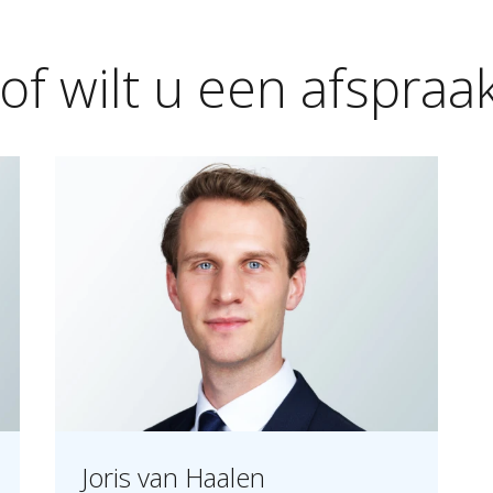
of
wilt
u
een
afspraa
Joris van Haalen