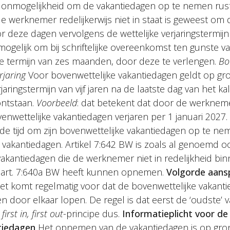
e onmogelijkheid om de vakantiedagen op te nemen rus
e werknemer redelijkerwijs niet in staat is geweest om
 deze dagen vervolgens de wettelijke verjaringstermijn va
 mogelijk om bij schriftelijke overeenkomst ten gunste
 de termijn van zes maanden, door deze te verlengen.
Bo
rjaring
Voor bovenwettelijke vakantiedagen geldt op gro
aringstermijn van vijf jaren na de laatste dag van het ka
ontstaan.
Voorbeeld
: dat betekent dat door de werknem
wettelijke vakantiedagen verjaren per 1 januari 2027
 de tijd om zijn bovenwettelijke vakantiedagen op te ne
ke vakantiedagen. Artikel 7:642 BW is zoals al genoemd 
vakantiedagen die de werknemer niet in redelijkheid bi
n art. 7:640a BW heeft kunnen opnemen.
Volgorde aans
t komt regelmatig voor dat de bovenwettelijke vakant
en door elkaar lopen. De regel is dat eerst de ‘oudste’
n
first in, first out
-principe dus.
Informatieplicht voor de
tiedagen
Het opnemen van de vakantiedagen is op grond