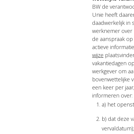
BW de verantwoor
Unie heeft daare
daadwerkelijk in
werknemer over 
de aanspraak op 
actieve informat
wijze
plaatsvinden
vakantiedagen op
werkgever om aan
bovenwettelijke v
een keer per jaar
informeren over:
a) het opens
b) dat deze 
vervaldatum)