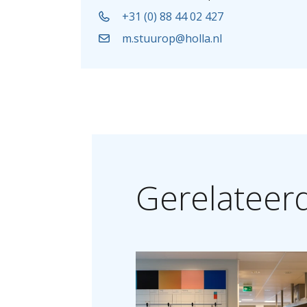
+31 (0) 88 44 02 427
m.stuurop@holla.nl
Gerelateer