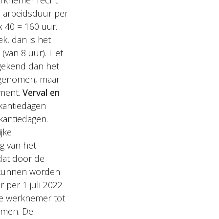
erknemer recht
n arbeidsduur per
 40 = 160 uur.
k, dan is het
 (van 8 uur). Het
gekend dan het
pgenomen, maar
ement.
Verval en
akantiedagen
kantiedagen.
jke
g van het
 dat door de
 kunnen worden
 per 1 juli 2022
de werknemer tot
nemen. De