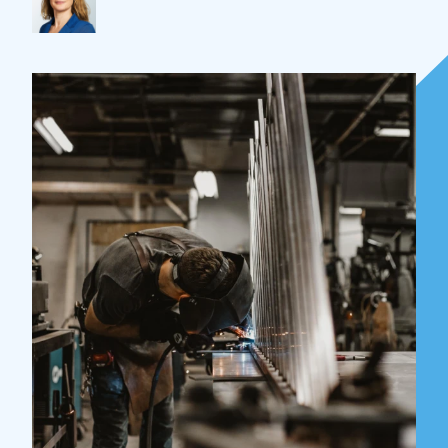
Over Holla
Onze mensen
Expertises
Topics
Internationaal
Nieuws