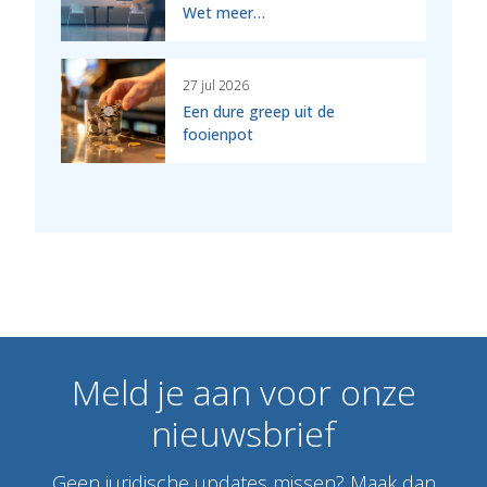
Wet meer…
27 jul 2026
Een dure greep uit de
fooienpot
Meld
je
aan
voor
onze
nieuwsbrief
Geen juridische updates missen? Maak dan