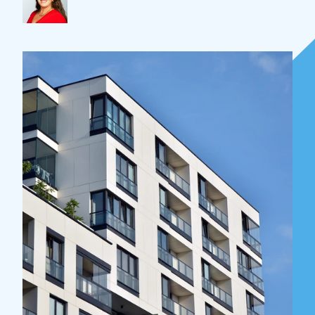
Over Holla
Onze mensen
Expertises
Topics
Internationaal
Nieuws