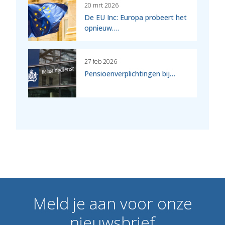
20 mrt 2026
De EU Inc: Europa probeert het
opnieuw.…
27 feb 2026
Pensioenverplichtingen bij…
Meld
je
aan
voor
onze
nieuwsbrief