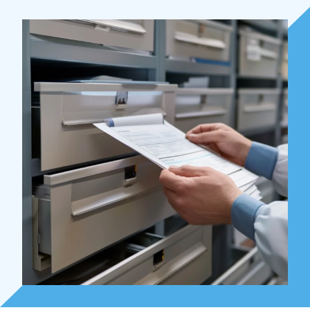
Over Holla
Onze mensen
Expertises
Topics
Internationaal
Nieuws
NL
EN
DE
FR