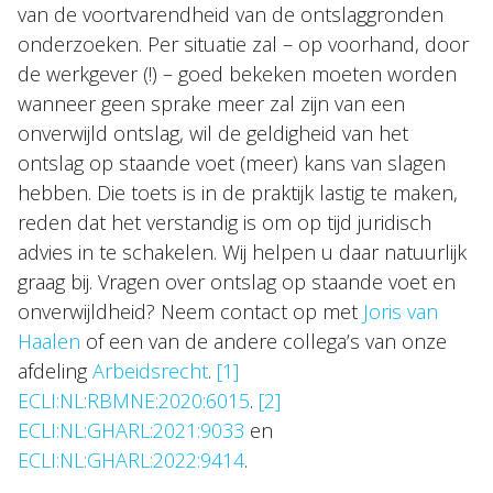
van de voortvarendheid van de ontslaggronden
onderzoeken. Per situatie zal – op voorhand, door
de werkgever (!) – goed bekeken moeten worden
wanneer geen sprake meer zal zijn van een
onverwijld ontslag, wil de geldigheid van het
ontslag op staande voet (meer) kans van slagen
hebben. Die toets is in de praktijk lastig te maken,
reden dat het verstandig is om op tijd juridisch
advies in te schakelen. Wij helpen u daar natuurlijk
graag bij. Vragen over ontslag op staande voet en
onverwijldheid? Neem contact op met
Joris van
Haalen
of een van de andere collega’s van onze
afdeling
Arbeidsrecht
.
[1]
ECLI:NL:RBMNE:2020:6015
.
[2]
ECLI:NL:GHARL:2021:9033
en
ECLI:NL:GHARL:2022:9414
.