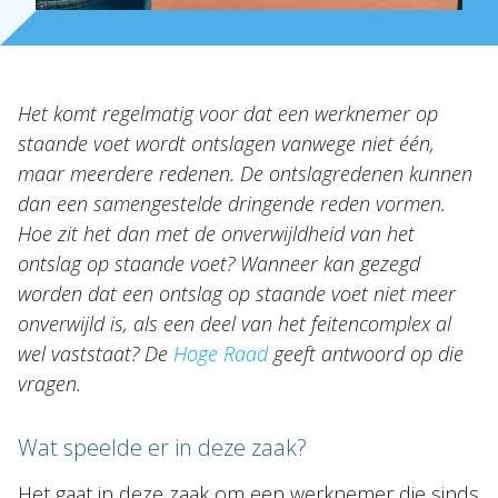
Nieuws
NL
EN
DE
FR
Het komt regelmatig voor dat een werknemer op
staande voet wordt ontslagen vanwege niet één,
maar meerdere redenen. De ontslagredenen kunnen
dan een samengestelde dringende reden vormen.
Hoe zit het dan met de onverwijldheid van het
ontslag op staande voet? Wanneer kan gezegd
worden dat een ontslag op staande voet niet meer
onverwijld is, als een deel van het feitencomplex al
wel vaststaat? De
Hoge Raad
geeft antwoord op die
vragen.
Wat speelde er in deze zaak?
Het gaat in deze zaak om een werknemer die sinds